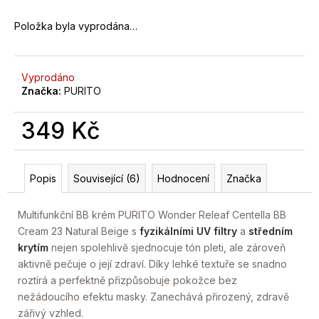
č
u
Položka byla vyprodána…
j
e
m
Vyprodáno
e
Značka:
PURITO
349 Kč
Měrná
cena:
Popis
Související (6)
Hodnocení
Značka
Multifunkční BB krém PURITO Wonder Releaf Centella BB
Cream 23 Natural Beige s
fyzikálními UV filtry
a
středním
krytím
nejen spolehlivě sjednocuje tón pleti, ale zároveň
aktivně pečuje o její zdraví. Díky lehké textuře se snadno
roztírá a perfektně přizpůsobuje pokožce bez
nežádoucího efektu masky. Zanechává přirozený, zdravě
zářivý vzhled.