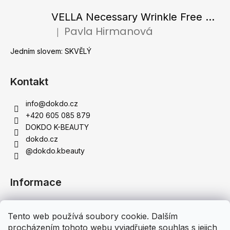
VELLA Necessary Wrinkle Free Ampoule - Protivrásková ampule s kolagenovými vlákny a zlatým práškem 50 ml
Pavla Hirmanová
|
Hodnocení produktu je 5 z 5 hvězdiček.
Jedním slovem: SKVĚLÝ
Kontakt
info
@
dokdo.cz
+420 605 085 879
DOKDO K-BEAUTY
dokdo.cz
@dokdo.kbeauty
Informace
Obchodní podmínky
Tento web používá soubory cookie. Dalším
Podmínky ochrany osobních údajů
procházením tohoto webu vyjadřujete souhlas s jejich
Doprava a platba