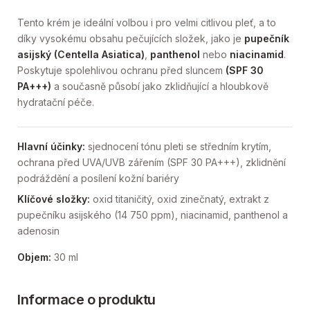
Tento krém je ideální volbou i pro velmi citlivou pleť, a to
díky vysokému obsahu pečujících složek, jako je
pupečník
asijský (Centella Asiatica)
,
panthenol
nebo
niacinamid
.
Poskytuje spolehlivou ochranu před sluncem
(SPF 30
PA+++)
a současně působí jako zklidňující a hloubkově
hydratační péče.
Hlavní účinky:
sjednocení tónu pleti se středním krytím,
ochrana před UVA/UVB zářením (SPF 30 PA+++), zklidnění
podráždění a posílení kožní bariéry
Klíčové složky:
oxid titaničitý, oxid zinečnatý, extrakt z
pupečníku asijského (14 750 ppm), niacinamid, panthenol a
adenosin
Objem:
30 ml
Informace o produktu