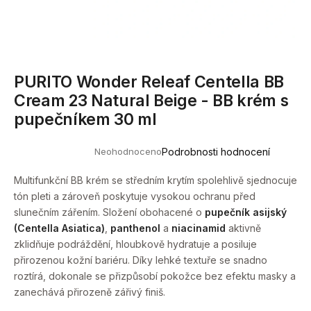
a
j
í
t
PURITO Wonder Releaf Centella BB
?
Cream 23 Natural Beige - BB krém s
pupečníkem 30 ml
Neohodnoceno
Podrobnosti hodnocení
Průměrné
HLEDAT
hodnocení
produktu
Multifunkční BB krém se středním krytím spolehlivě sjednocuje
je
tón pleti a zároveň poskytuje vysokou ochranu před
0,0
z
slunečním zářením. Složení obohacené o
pupečník asijský
5
D
(Centella Asiatica)
,
panthenol
a
niacinamid
aktivně
hvězdiček.
o
zklidňuje podráždění, hloubkově hydratuje a posiluje
p
přirozenou kožní bariéru. Díky lehké textuře se snadno
o
roztírá, dokonale se přizpůsobí pokožce bez efektu masky a
r
zanechává přirozeně zářivý finiš.
u