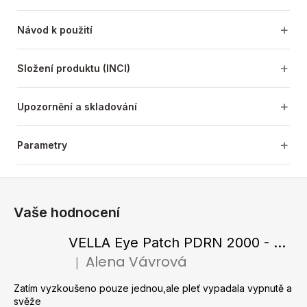
Návod k použití
Složení produktu (INCI)
Upozornění a skladování
Parametry
Z
á
Vaše hodnocení
p
a
VELLA Eye Patch PDRN 2000 - Tající hydrogelové náplasti pod oči s PDRN 72 g / 60 ks
t
Alena Vávrová
|
Hodnocení produktu je 5 z 5 hvězdiček.
í
Zatím vyzkoušeno pouze jednou,ale pleť vypadala vypnutě a
svěže