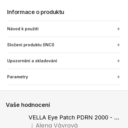
Informace o produktu
Návod k použití
Složení produktu (INCI)
Upozornění a skladování
Parametry
Z
á
Vaše hodnocení
p
a
VELLA Eye Patch PDRN 2000 - Tající hydrogelové náplasti pod oči s PDRN 72 g / 60 ks
t
Alena Vávrová
|
Hodnocení produktu je 5 z 5 hvězdiček.