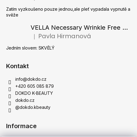
í
Zatím vyzkoušeno pouze jednou,ale pleť vypadala vypnutě a
svěže
VELLA Necessary Wrinkle Free Ampoule - Protivrásková ampule s kolagenovými vlákny a zlatým práškem 50 ml
Pavla Hirmanová
|
Hodnocení produktu je 5 z 5 hvězdiček.
Jedním slovem: SKVĚLÝ
Kontakt
info
@
dokdo.cz
+420 605 085 879
DOKDO K-BEAUTY
dokdo.cz
@dokdo.kbeauty
Informace