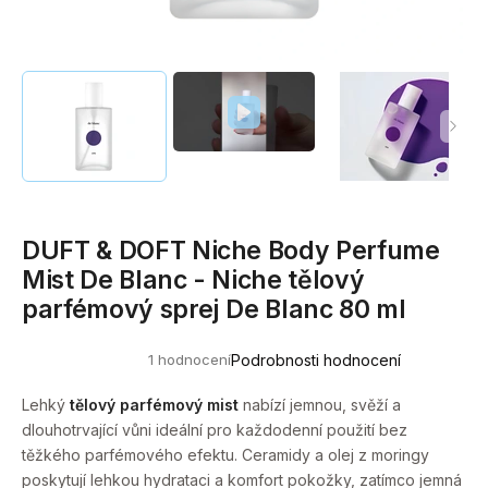
a
j
í
t
?
DUFT & DOFT Niche Body Perfume
HLEDAT
Mist De Blanc - Niche tělový
parfémový sprej De Blanc 80 ml
D
1 hodnocení
Podrobnosti hodnocení
o
Průměrné
hodnocení
p
produktu
Lehký
tělový parfémový mist
nabízí jemnou, svěží a
o
je
dlouhotrvající vůni ideální pro každodenní použití bez
5,0
r
z
těžkého parfémového efektu. Ceramidy a olej z moringy
u
5
poskytují lehkou hydrataci a komfort pokožky, zatímco jemná
hvězdiček.