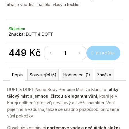
č
mlha je vhodná i na tělo, vlasy a textilie.
u
j
e
m
Skladem
e
Značka:
DUFT & DOFT
449 Kč
DO KOŠÍKU
Měrná
cena:
Popis
Související (5)
Hodnocení (1)
Značka
DUFT & DOFT Niche Body Perfume Mist De Blanc je
lehký
tělový mist s jemnou, čistou a elegantní vůní
, která je v
Koreji oblíbená pro svůj nevtíravý a svěží charakter. Voní
příjemně a vzdušně, takže se snadno přizpůsobí přirozené
vůni pokožky.
Obsahuje kombinaci
parfémové vody a pečujících složek,