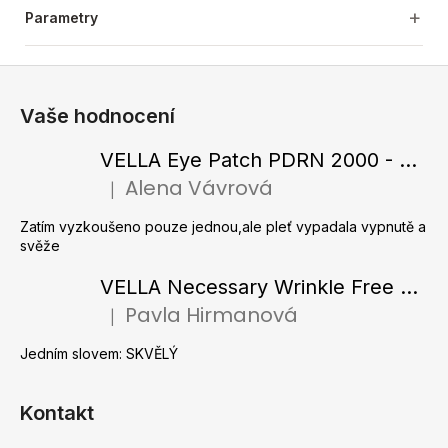
Parametry
Z
á
Vaše hodnocení
p
a
VELLA Eye Patch PDRN 2000 - Tající hydrogelové náplasti pod oči s PDRN 72 g / 60 ks
t
Alena Vávrová
|
Hodnocení produktu je 5 z 5 hvězdiček.
í
Zatím vyzkoušeno pouze jednou,ale pleť vypadala vypnutě a
svěže
VELLA Necessary Wrinkle Free Ampoule - Protivrásková ampule s kolagenovými vlákny a zlatým práškem 50 ml
Pavla Hirmanová
|
Hodnocení produktu je 5 z 5 hvězdiček.
Jedním slovem: SKVĚLÝ
Kontakt