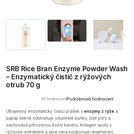
a
j
í
t
?
SRB Rice Bran Enzyme Powder Wash
HLEDAT
– Enzymatický čistič z rýžových
otrub 70 g
D
39 hodnocení
Podrobnosti hodnocení
o
Průměrné
hodnocení
p
produktu
Ultrajemný enzymatický čisticí prášek s
enzymy z rýže
a
o
je
papáji šetrně odstraňuje odumřelé buňky, čistí póry a
5,0
r
z
zachovává přirozenou kožní bariéru. Kolagen spolu s
u
5
rýžovým extraktem a aloe vera podporuje regeneraci,
hvězdiček.