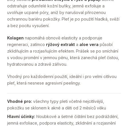
odstraňuje odumřelé kožní buňky, jemně exfoliuje a
uvolňuje ucpané póry, aniž by narušoval přirozenou
ochrannou bariéru pokožky. Pleť je po použití hladká, svěží
a bez pocitu vysušení.
Kolagen
napomáhá obnově elasticity a podporuje
regeneraci, zatímco
rýžový extrakt
a
aloe vera
působí
zklidňujícím a rozjasňujícím efektem. Prášek se po smíchání
s vodou promění v jemnou pěnu, která zanechá pleť čistou,
hydratovanou a zdravě zářivou.
Vhodný pro každodenní použití, ideální i pro velmi citlivou
pleť, která nesnese agresivní peelingy.
Vhodné pro:
všechny typy pleti včetně nejcitlivější,
pokožku se sklonem k akné a děti od 2 měsíců věku
Hlavní účinky:
hloubkové a šetrné čištění bez podráždění,
jemná exfoliace, podpora elasticity, zklidnění a rozjasnění