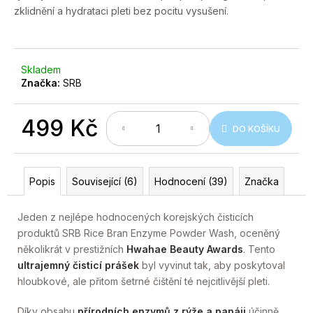
č
zklidnění a hydrataci pleti bez pocitu vysušení.
u
j
e
m
Skladem
e
Značka:
SRB
499 Kč
DO KOŠÍKU
Měrná
cena:
Popis
Související (6)
Hodnocení (39)
Značka
Jeden z nejlépe hodnocených korejských čisticích
produktů SRB Rice Bran Enzyme Powder Wash, oceněný
několikrát v prestižních
Hwahae Beauty Awards
. Tento
ultrajemný čisticí prášek
byl vyvinut tak, aby poskytoval
hloubkové, ale přitom šetrné čištění té nejcitlivější pleti.
Díky obsahu
přírodních enzymů z rýže a papáji
účinně