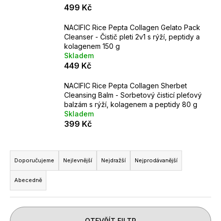
499 Kč
a
j
NACIFIC Rice Pepta Collagen Gelato Pack
í
Cleanser - Čistič pleti 2v1 s rýží, peptidy a
kolagenem 150 g
t
Skladem
?
449 Kč
NACIFIC Rice Pepta Collagen Sherbet
Cleansing Balm - Sorbetový čisticí pleťový
balzám s rýží, kolagenem a peptidy 80 g
Skladem
HLEDAT
399 Kč
Ř
D
a
Doporučujeme
Nejlevnější
Nejdražší
Nejprodávanější
o
z
p
Abecedně
e
o
n
r
u
í
OTEVŘÍT FILTR