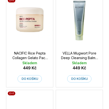
2 + 1
NACIFIC Rice Pepta
VELLA Mugwort Pore
Collagen Gelato Pack
Deep Cleansing Balm -
Cleanser - Čistič pleti
Hloubkově čisticí
Skladem
Skladem
2v1 s rýží, peptidy a
balzám s pelyňkem 80
449 Kč
449 Kč
kolagenem 150 g
ml
DO KOŠÍKU
DO KOŠÍKU
2 + 1