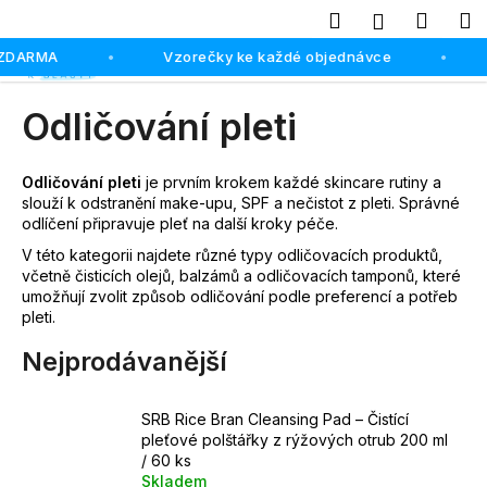
K
Hledat
Náku
M
Přihlášení
o
Přejít
Zpět
Zpět
 ZDARMA
Vzorečky ke každé objednávce
košík
•
•
š
na
obsah
í
C
Odličování pleti
k
o
p
Odličování pleti
je prvním krokem každé skincare rutiny a
o
slouží k odstranění make-upu, SPF a nečistot z pleti. Správné
odlíčení připravuje pleť na další kroky péče.
t
ř
V této kategorii najdete různé typy odličovacích produktů,
včetně čisticích olejů, balzámů a odličovacích tamponů, které
e
umožňují zvolit způsob odličování podle preferencí a potřeb
b
pleti.
u
Nejprodávanější
j
e
SRB Rice Bran Cleansing Pad – Čistící
t
pleťové polštářky z rýžových otrub 200 ml
e
/ 60 ks
n
Skladem