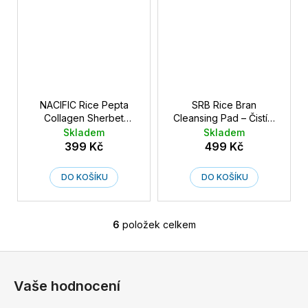
NACIFIC Rice Pepta
SRB Rice Bran
Collagen Sherbet
Cleansing Pad – Čistící
Cleansing Balm -
pleťové polštářky z
Skladem
Skladem
Sorbetový čisticí
rýžových otrub 200 ml /
399 Kč
499 Kč
pleťový balzám s rýží,
60 ks
kolagenem a peptidy
DO KOŠÍKU
DO KOŠÍKU
80 g
6
položek celkem
O
v
Z
l
á
á
Vaše hodnocení
d
p
a