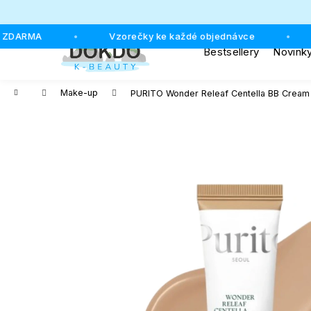
K
o
Přejít
Zpět
Zpět
 ZDARMA
Vzorečky ke každé objednávce
•
•
š
na
Bestsellery
Novink
do
do
obsah
í
k
obchodu
obchodu
Domů
Make-up
PURITO Wonder Releaf Centella BB Cream