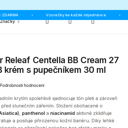
 ZDARMA
Vzorečky ke každé objednávce
•
•
Hledat
Přihlášení
Nákupní
Značky
košík
 Releaf Centella BB Cream 27
B krém s pupečníkem 30 ml
Podrobnosti hodnocení
edním krytím spolehlivě sjednocuje tón pleti a zároveň
 před slunečním zářením. Složení obohacené o
Asiatica)
,
panthenol
a
niacinamid
aktivně zklidňuje
tuje a posiluje přirozenou kožní bariéru. Díky lehké