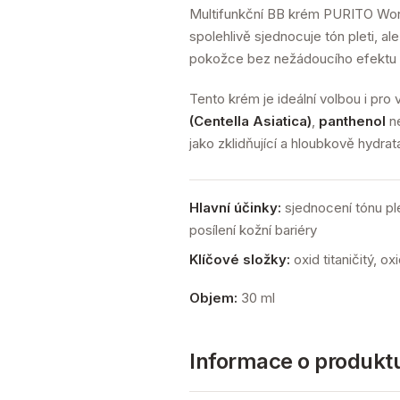
Multifunkční BB krém PURITO Won
spolehlivě sjednocuje tón pleti, al
pokožce bez nežádoucího efektu m
Tento krém je ideální volbou i pro 
(Centella Asiatica)
,
panthenol
n
jako zklidňující a hloubkově hydra
Hlavní účinky:
sjednocení tónu pl
posílení kožní bariéry
Klíčové složky:
oxid titaničitý, o
Objem:
30 ml
Informace o produkt