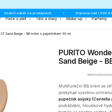
Osobní odběr na prodejnách
Doprava nad 1 000 Kč
•
y
Péče o pleť
Tělo a vlasy
Make-up
Parfémy
Co potřebujete najít?
 27 Sand Beige - BB krém s pupečníkem 30 ml
HLEDAT
PURITO Wonder
Sand Beige - B
Doporučujeme
Neohodnoceno
Průměrné
hodnocení
produktu
Multifunkční BB krém se stř
je
0,0
poskytuje vysokou ochranu
z
pupečník asijský (Centella 
5
hvězdiček.
podráždění, hloubkově hydra