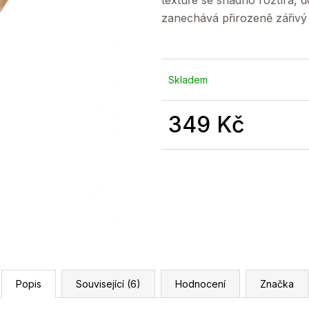
textuře se snadno roztírá,
zanechává přirozeně zářivý f
Skladem
349 Kč
Měrná
cena:
Popis
Související (6)
Hodnocení
Značka