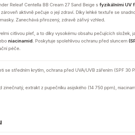
der Releaf Centella BB Cream 27 Sand Beige s
fyzikálními UV fi
e zároveň aktivně pečuje o její zdraví. Díky lehké textuře se snadn
asky. Zanechává přirozený, zdravě zářivý vzhled.
velmi citlivou pleť, a to díky vysokému obsahu pečujících složek, j
ebo
niacinamid
. Poskytuje spolehlivou ochranu před sluncem
(S
tační péče.
eti se středním krytím, ochrana před UVA/UVB zářením (SPF 30 P
xid zinečnatý, extrakt z pupečníku asijského (14 750 ppm), niacina
u