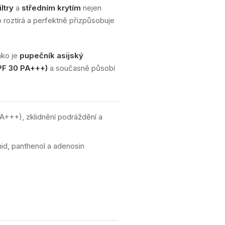
ltry
a
středním krytím
nejen
o roztírá a perfektně přizpůsobuje
ako je
pupečník asijský
PF 30 PA+++)
a současně působí
A+++), zklidnění podráždění a
mid, panthenol a adenosin