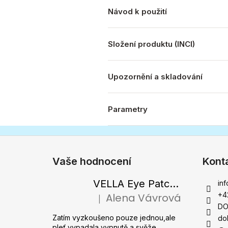
Návod k použití
Složení produktu (INCI)
Upozornění a skladování
Parametry
Z
á
Vaše hodnocení
Kont
p
a
VELLA Eye Patch PDRN 2000 - Tající hydrogelové náplasti pod oči s PDRN 72 g / 60 ks
inf
t
+4
Alena Vávrová
|
Hodnocení produktu je 5 z 5 hvězdiček.
í
DO
Zatím vyzkoušeno pouze jednou,ale
do
pleť vypadala vypnutě a svěže