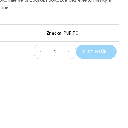
 dokonale se přizpůsobí pokožce bez efektu masky a
iniš.
Značka:
PURITO
DO KOŠÍKU