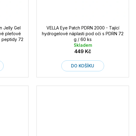
 Jelly Gel
VELLA Eye Patch PDRN 2000 - Tající
ové pleťové
hydrogelové náplasti pod oči s PDRN 72
a peptidy 72
g / 60 ks
Skladem
449 Kč
DO KOŠÍKU