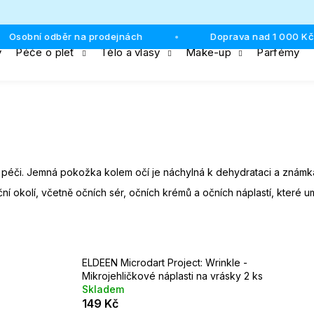
Osobní odběr na prodejnách
Doprava nad 1 000 Kč 
•
y
Péče o pleť
Tělo a vlasy
Make-up
Parfémy
Co potřebujete najít?
HLEDAT
tní péči. Jemná pokožka kolem očí je náchylná k dehydrataci a známká
Doporučujeme
ní okolí, včetně očních sér, očních krémů a očních náplastí, které u
ELDEEN Microdart Project: Wrinkle -
Mikrojehličkové náplasti na vrásky 2 ks
Skladem
149 Kč