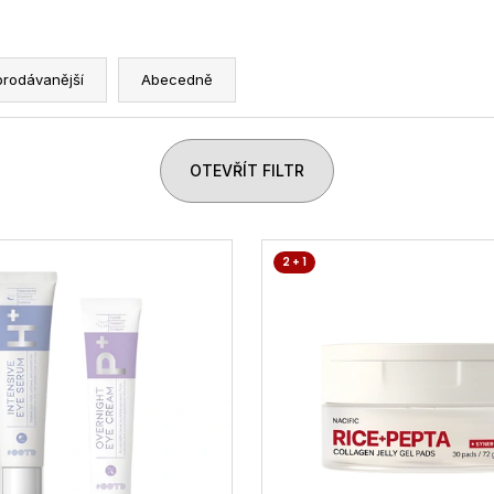
prodávanější
Abecedně
OTEVŘÍT FILTR
2 + 1