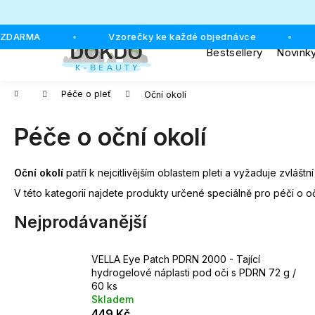
K
o
Přejít
Zpět
Zpět
ZDARMA
Vzorečky ke každé objednávce
•
•
š
na
Bestsellery
Novink
do
do
obsah
í
k
obchodu
obchodu
Domů
Péče o pleť
Oční okolí
Péče o oční okolí
Oční okolí
patří k nejcitlivějším oblastem pleti a vyžaduje zvláš
V této kategorii najdete produkty určené speciálně pro péči o oč
Nejprodávanější
VELLA Eye Patch PDRN 2000 - Tající
hydrogelové náplasti pod oči s PDRN 72 g /
60 ks
Skladem
449 Kč