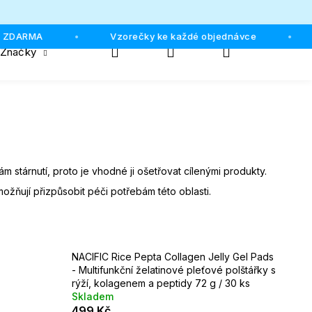
ZDARMA
Vzorečky ke každé objednávce
•
•
Hledat
Přihlášení
Nákupní
Značky
košík
m stárnutí, proto je vhodné ji ošetřovat cílenými produkty.
možňují přizpůsobit péči potřebám této oblasti.
NACIFIC Rice Pepta Collagen Jelly Gel Pads
- Multifunkční želatinové pleťové polštářky s
rýží, kolagenem a peptidy 72 g / 30 ks
Skladem
499 Kč