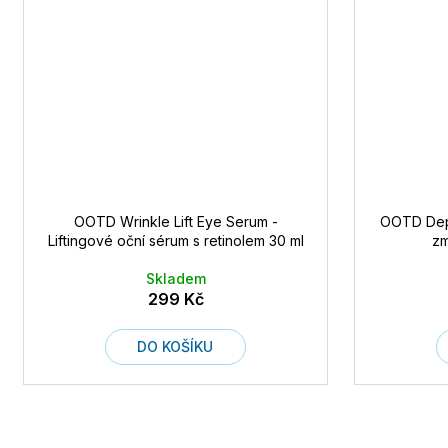
OOTD Wrinkle Lift Eye Serum -
OOTD Depu
Liftingové oční sérum s retinolem 30 ml
zm
Skladem
299 Kč
DO KOŠÍKU