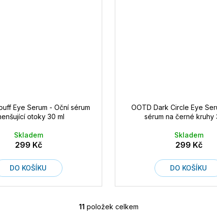
ff Eye Serum - Oční sérum
OOTD Dark Circle Eye Ser
enšující otoky 30 ml
sérum na černé kruhy 
Skladem
Skladem
299 Kč
299 Kč
DO KOŠÍKU
DO KOŠÍKU
11
položek celkem
O