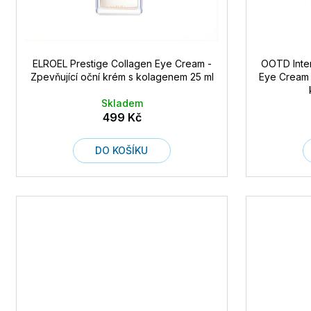
u
k
t
ů
ELROEL Prestige Collagen Eye Cream -
OOTD Inte
Zpevňující oční krém s kolagenem 25 ml
Eye Cream 
Skladem
499 Kč
DO KOŠÍKU