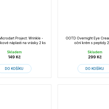
icrodart Project: Wrinkle -
OOTD Overnight Eye Crea
čkové náplasti na vrásky 2 ks
oční krém s peptidy 2
Skladem
Skladem
149 Kč
299 Kč
DO KOŠÍKU
DO KOŠÍKU