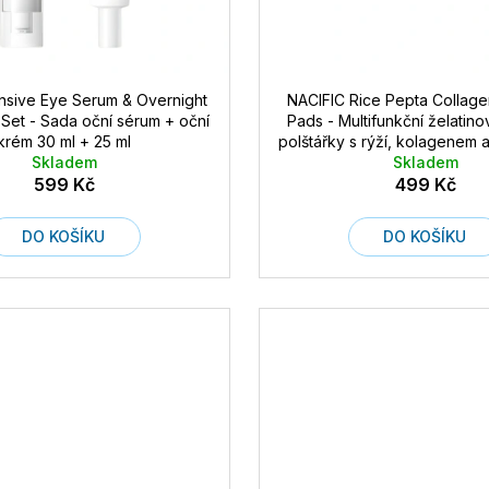
nsive Eye Serum & Overnight
NACIFIC Rice Pepta Collagen
Set - Sada oční sérum + oční
Pads - Multifunkční želatin
krém 30 ml + 25 ml
polštářky s rýží, kolagenem 
Skladem
Skladem
g / 30 ks
599 Kč
499 Kč
DO KOŠÍKU
DO KOŠÍKU