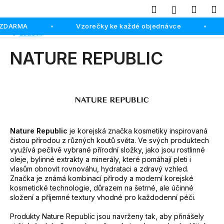
K
Hledat
Náku
M
Přihlášení
o
Přejít
Zpět
Zpět
 ZDARMA
Vzorečky ke každé objednávce
košík
•
•
š
na
obsah
í
C
NATURE REPUBLIC
k
o
p
o
t
ř
e
Nature Republic
je korejská značka kosmetiky inspirovaná
čistou přírodou z různých koutů světa. Ve svých produktech
b
využívá pečlivě vybrané přírodní složky, jako jsou rostlinné
u
oleje, bylinné extrakty a minerály, které pomáhají pleti i
vlasům obnovit rovnováhu, hydrataci a zdravý vzhled.
j
Značka je známá kombinací přírody a moderní korejské
e
kosmetické technologie, důrazem na šetrné, ale účinné
t
složení a příjemné textury vhodné pro každodenní péči.
e
Produkty Nature Republic jsou navrženy tak, aby přinášely
n