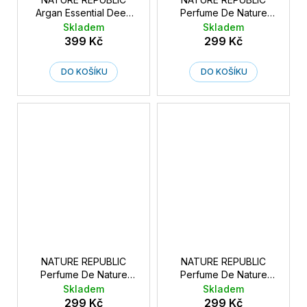
Argan Essential Deep
Perfume De Nature
Care Shampoo -
Body Lotion Sunshine
Skladem
Skladem
Šampon na vlasy s
Berry - Parfémové
399 Kč
299 Kč
arganovým olejem 300
tělové mléko Sunshine
ml
Berry 345 ml
DO KOŠÍKU
DO KOŠÍKU
NATURE REPUBLIC
NATURE REPUBLIC
Perfume De Nature
Perfume De Nature
Body Lotion Evening
Body Oil Wash Sunshine
Skladem
Skladem
Lavender - Parfémové
Berry - Parfémový
299 Kč
299 Kč