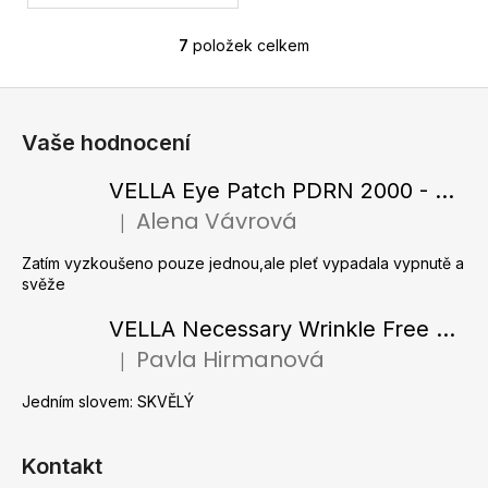
7
položek celkem
O
v
Z
l
á
á
Vaše hodnocení
d
p
a
a
VELLA Eye Patch PDRN 2000 - Tající hydrogelové náplasti pod oči s PDRN 72 g / 60 ks
c
t
Alena Vávrová
í
|
Hodnocení produktu je 5 z 5 hvězdiček.
í
p
Zatím vyzkoušeno pouze jednou,ale pleť vypadala vypnutě a
r
svěže
v
k
VELLA Necessary Wrinkle Free Ampoule - Protivrásková ampule s kolagenovými vlákny a zlatým práškem 50 ml
y
Pavla Hirmanová
|
v
Hodnocení produktu je 5 z 5 hvězdiček.
ý
Jedním slovem: SKVĚLÝ
p
i
s
Kontakt
u