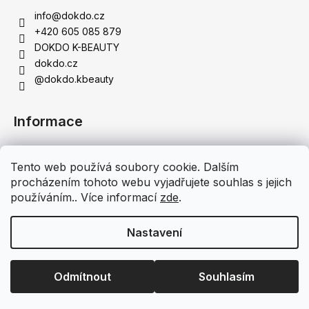
info
@
dokdo.cz
+420 605 085 879
DOKDO K-BEAUTY
dokdo.cz
@dokdo.kbeauty
Informace
Obchodní podmínky
Tento web používá soubory cookie. Dalším
Podmínky ochrany osobních údajů
procházením tohoto webu vyjadřujete souhlas s jejich
Doprava a platba
používáním.. Více informací
zde
.
Moje objednávka
Nastavení
Vytvořil Shoptet
Copyright 2026
DOKDO K-BEAUTY - Originální korejská
Odmítnout
Souhlasím
kosmetika
. Všechna práva vyhrazena.