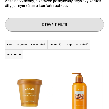
viditelné výsledky, a zároveň poskytovaly smyslový zážitek
a
díky jemným vůním a komfortní aplikaci.
j
í
t
OTEVŘÍT FILTR
?
Ř
a
Doporučujeme
Nejlevnější
Nejdražší
Nejprodávanější
z
Abecedně
HLEDAT
e
n
V
í
ý
p
D
p
r
o
i
p
o
o
s
d
r
p
u
u
r
k