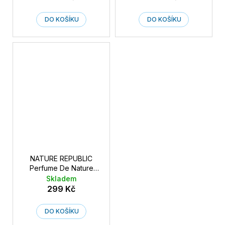
tělové mléko Evening
sprchový olej Sunshine
Lavender 345 ml
Berry 345 ml
DO KOŠÍKU
DO KOŠÍKU
NATURE REPUBLIC
Perfume De Nature
Body Oil Wash Evening
Skladem
Lavender - Parfémový
299 Kč
sprchový olej Evening
Lavender 345 ml
DO KOŠÍKU