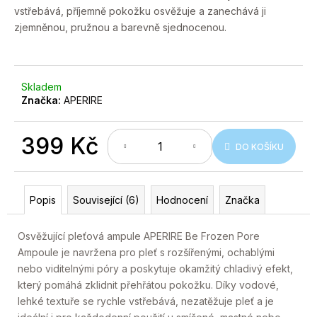
č
vstřebává, příjemně pokožku osvěžuje a zanechává ji
u
zjemněnou, pružnou a barevně sjednocenou.
j
e
m
e
Skladem
Značka:
APERIRE
399 Kč
DO KOŠÍKU
Měrná
cena:
Popis
Související (6)
Hodnocení
Značka
Osvěžující pleťová ampule APERIRE Be Frozen Pore
Ampoule je navržena pro pleť s rozšířenými, ochablými
nebo viditelnými póry a poskytuje okamžitý chladivý efekt,
který pomáhá zklidnit přehřátou pokožku. Díky vodové,
lehké textuře se rychle vstřebává, nezatěžuje pleť a je