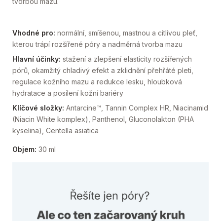
tvorbou mazu.
Vhodné pro:
normální, smíšenou, mastnou a citlivou pleť,
kterou trápí rozšířené póry a nadměrná tvorba mazu
Hlavní účinky:
stažení a zlepšení elasticity rozšířených
pórů, okamžitý chladivý efekt a zklidnění přehřáté pleti,
regulace kožního mazu a redukce lesku, hloubková
hydratace a posílení kožní bariéry
Klíčové složky:
Antarcine™, Tannin Complex HR, Niacinamid
(Niacin White komplex), Panthenol, Gluconolakton (PHA
kyselina), Centella asiatica
Objem:
30 ml