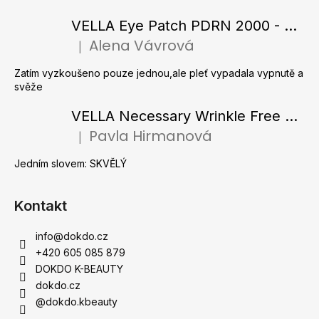
p
a
VELLA Eye Patch PDRN 2000 - Tající hydrogelové náplasti pod oči s PDRN 72 g / 60 ks
t
Alena Vávrová
|
Hodnocení produktu je 5 z 5 hvězdiček.
í
Zatím vyzkoušeno pouze jednou,ale pleť vypadala vypnutě a
svěže
VELLA Necessary Wrinkle Free Ampoule - Protivrásková ampule s kolagenovými vlákny a zlatým práškem 50 ml
Pavla Hirmanová
|
Hodnocení produktu je 5 z 5 hvězdiček.
Jedním slovem: SKVĚLÝ
Kontakt
info
@
dokdo.cz
+420 605 085 879
DOKDO K-BEAUTY
dokdo.cz
@dokdo.kbeauty