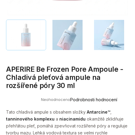
a
j
í
t
?
APERIRE Be Frozen Pore Ampoule -
HLEDAT
Chladivá pleťová ampule na
rozšířené póry 30 ml
D
Neohodnoceno
Podrobnosti hodnocení
o
Průměrné
hodnocení
p
produktu
Tato chladivá ampule s obsahem složky
Antarcine™
,
o
je
tanninového komplexu
a
niacinamidu
okamžitě zklidňuje
0,0
r
z
přehřátou pleť, pomáhá zpevňovat rozšířené póry a reguluje
u
5
tvorbu mazu. Lehká vodová textura se velmi rychle
hvězdiček.