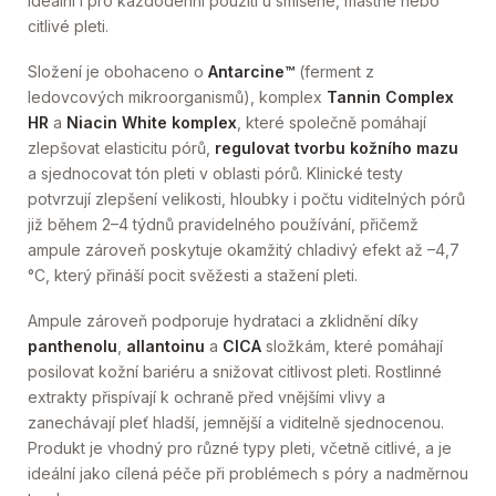
ideální i pro každodenní použití u smíšené, mastné nebo
citlivé pleti.
Složení je obohaceno o
Antarcine™
(ferment z
ledovcových mikroorganismů), komplex
Tannin Complex
HR
a
Niacin White komplex
, které společně pomáhají
zlepšovat elasticitu pórů,
regulovat tvorbu kožního mazu
a sjednocovat tón pleti v oblasti pórů. Klinické testy
potvrzují zlepšení velikosti, hloubky i počtu viditelných pórů
již během 2–4 týdnů pravidelného používání, přičemž
ampule zároveň poskytuje okamžitý chladivý efekt až –4,7
°C, který přináší pocit svěžesti a stažení pleti.
Ampule zároveň podporuje hydrataci a zklidnění díky
panthenolu
,
allantoinu
a
CICA
složkám, které pomáhají
posilovat kožní bariéru a snižovat citlivost pleti. Rostlinné
extrakty přispívají k ochraně před vnějšími vlivy a
zanechávají pleť hladší, jemnější a viditelně sjednocenou.
Produkt je vhodný pro různé typy pleti, včetně citlivé, a je
ideální jako cílená péče při problémech s póry a nadměrnou