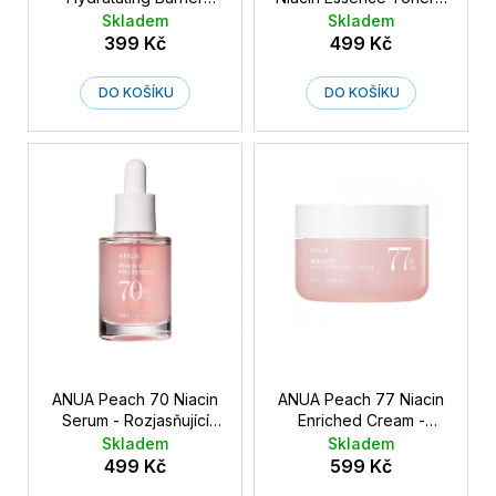
č
k
Serum - Hydratační
Rozjasňující pleťové
Skladem
Skladem
u
t
rýžové pleťové sérum s
tonikum s broskvovým
399 Kč
499 Kč
j
ceramidy 50 ml
extraktema a
ů
e
niacinamidem 250 ml
DO KOŠÍKU
DO KOŠÍKU
m
e
ANUA Peach 70 Niacin
ANUA Peach 77 Niacin
Serum - Rozjasňující
Enriched Cream -
pleťové sérum s
Rozjasňující pleťový
Skladem
Skladem
broskvovým extraktema
krém s broskvovým
499 Kč
599 Kč
a niacinamidem 30 ml
extraktem a