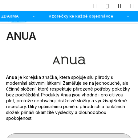
K
Hledat
Náku
M
Přihlášení
o
Přejít
Zpět
Zpět
č ZDARMA
Vzorečky ke každé objednávce
košík
•
•
š
na
obsah
í
C
ANUA
k
o
p
o
t
ř
Anua
je korejská značka, která spojuje sílu přírody s
e
moderními aktivními látkami. Zaměřuje se na jednoduché, ale
b
účinné složení, které respektuje přirozené potřeby pokožky
bez podráždění. Produkty Anua jsou vhodné i pro citlivou
u
pleť, protože neobsahují dráždivé složky a využívají šetrné
j
receptury. Díky optimálnímu poměru přírodních a funkčních
e
složek přináší okamžité výsledky a dlouhodobou
spokojenost.
t
e
n