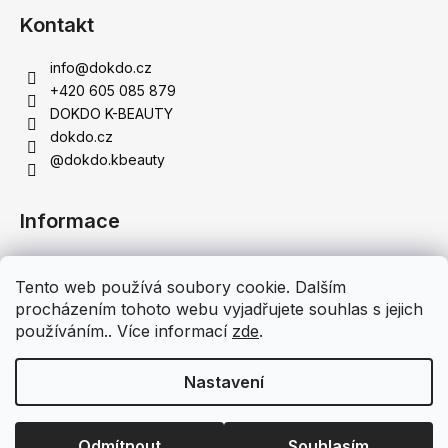
s
Kontakt
u
info
@
dokdo.cz
+420 605 085 879
DOKDO K-BEAUTY
dokdo.cz
@dokdo.kbeauty
Informace
Obchodní podmínky
Tento web používá soubory cookie. Dalším
Podmínky ochrany osobních údajů
procházením tohoto webu vyjadřujete souhlas s jejich
Doprava a platba
používáním.. Více informací
zde
.
Moje objednávka
Nastavení
Vytvořil Shoptet
Copyright 2026
DOKDO K-BEAUTY - Originální korejská
Odmítnout
Souhlasím
kosmetika
. Všechna práva vyhrazena.