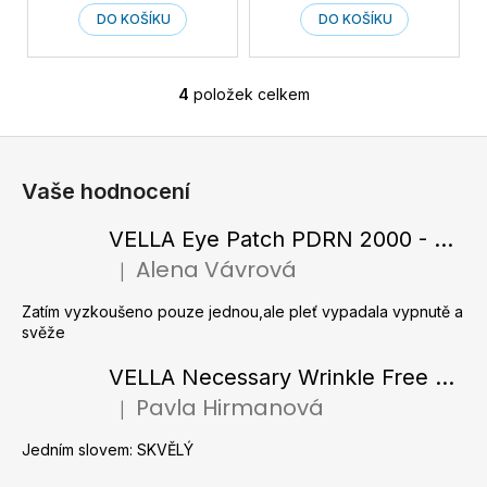
niacinamidem 50 ml
DO KOŠÍKU
DO KOŠÍKU
4
položek celkem
O
v
Z
l
á
á
Vaše hodnocení
d
p
a
a
VELLA Eye Patch PDRN 2000 - Tající hydrogelové náplasti pod oči s PDRN 72 g / 60 ks
c
t
Alena Vávrová
í
|
Hodnocení produktu je 5 z 5 hvězdiček.
í
p
Zatím vyzkoušeno pouze jednou,ale pleť vypadala vypnutě a
r
svěže
v
k
VELLA Necessary Wrinkle Free Ampoule - Protivrásková ampule s kolagenovými vlákny a zlatým práškem 50 ml
y
Pavla Hirmanová
|
v
Hodnocení produktu je 5 z 5 hvězdiček.
ý
Jedním slovem: SKVĚLÝ
p
i