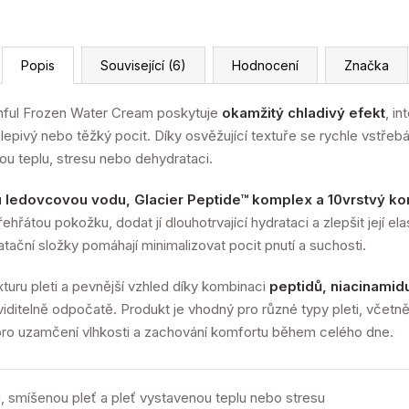
Popis
Související (6)
Hodnocení
Značka
ful Frozen Water Cream poskytuje
okamžitý chladivý efekt
, i
 lepivý nebo těžký pocit. Díky osvěžující textuře se rychle vstřeb
ou teplu, stresu nebo dehydrataci.
u ledovcovou vodu, Glacier Peptide™ komplex a 10vrstvý k
hřátou pokožku, dodat jí dlouhotrvající hydrataci a zlepšit její ela
dratační složky pomáhají minimalizovat pocit pnutí a suchosti.
turu pleti a pevnější vzhled díky kombinaci
peptidů, niacinamid
ditelně odpočatě. Produkt je vhodný pro různé typy pleti, včetně 
 pro uzamčení vlhkosti a zachování komfortu během celého dne.
 smíšenou pleť a pleť vystavenou teplu nebo stresu