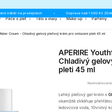
dběr na prodejnách
Doprava nad 1 000 Kč ZDARMA
•
y
Péče o pleť
Tělo a vlasy
Make-up
Parfémy
Co potřebujete najít?
Water Cream - Chladivý gelový pleťový krém pro omlazení pleti 45 ml
HLEDAT
APERIRE Youthf
Chladivý gelov
pleti 45 ml
Doporučujeme
Neohodnoceno
Průměrné
hodnocení
produktu
Lehký pleťový gel-krém s
G
je
0,0
okamžitě zklidňuje přehřátou
z
ledovcová voda, 10vrstvý k
5
hvězdiček.