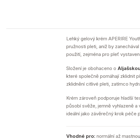
Lehký gelový krém APERIRE Youth
pružnosti pleti, aniž by zanechával
použití, zejména pro pleť vystaven
Složení je obohaceno o
Aljašsko
které společně pomáhají zklidnit pře
zklidnění citlivé pleti, zatímco hy
Krém zároveň podporuje hladší tex
působí svěže, jemně vyhlazeně a vi
ideální jako závěrečný krok péče
Vhodné pro:
normální až mastnou,