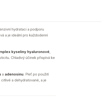
ntenzivní hydrataci a podporu
ává a je ideální pro každodenní
omplex kyseliny hyaluronové
,
sticitu. Chladivý účinek přispívá ke
u
a
adenosinu
. Pleť po použití
citlivé a dehydratované, a je