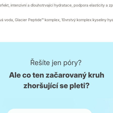
ekt, intenzivní a dlouhotrvající hydratace, podpora elasticity a zp
á voda, Glacier Peptide™ komplex, 10vrstvý komplex kyseliny hya