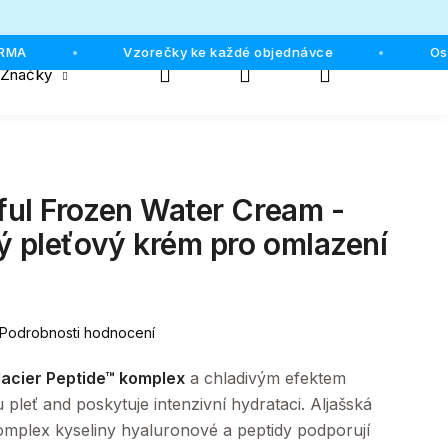
Vzorečky ke každé objednávce
Osobní 
•
•
Hledat
Přihlášení
Nákupní
Značky
košík
ul Frozen Water Cream -
ý pleťový krém pro omlazení
Podrobnosti hodnocení
lacier Peptide™ komplex
a chladivým efektem
 pleť and poskytuje intenzivní hydrataci. Aljašská
omplex kyseliny hyaluronové a peptidy podporují