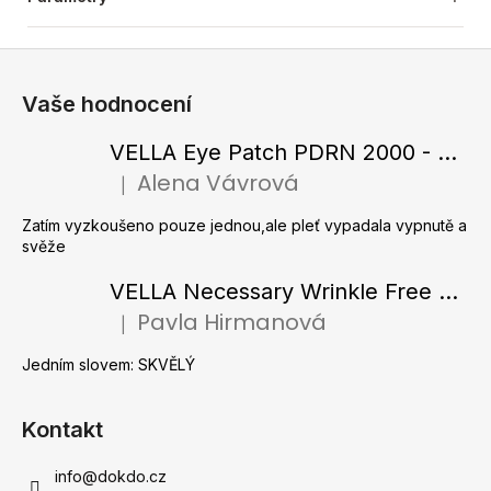
Z
á
Vaše hodnocení
p
a
VELLA Eye Patch PDRN 2000 - Tající hydrogelové náplasti pod oči s PDRN 72 g / 60 ks
t
Alena Vávrová
|
Hodnocení produktu je 5 z 5 hvězdiček.
í
Zatím vyzkoušeno pouze jednou,ale pleť vypadala vypnutě a
svěže
VELLA Necessary Wrinkle Free Ampoule - Protivrásková ampule s kolagenovými vlákny a zlatým práškem 50 ml
Pavla Hirmanová
|
Hodnocení produktu je 5 z 5 hvězdiček.
Jedním slovem: SKVĚLÝ
Kontakt
info
@
dokdo.cz