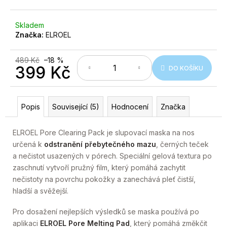
č
u
j
Skladem
e
Značka:
ELROEL
m
e
489 Kč
–18 %
399 Kč
DO KOŠÍKU
Měrná
cena:
Popis
Související (5)
Hodnocení
Značka
ELROEL Pore Clearing Pack je slupovací maska na nos
určená k
odstranění přebytečného mazu
, černých teček
a nečistot usazených v pórech. Speciální gelová textura po
zaschnutí vytvoří pružný film, který pomáhá zachytit
nečistoty na povrchu pokožky a zanechává pleť čistší,
hladší a svěžejší.
Pro dosažení nejlepších výsledků se maska používá po
aplikaci
ELROEL Pore Melting Pad
, který pomáhá změkčit