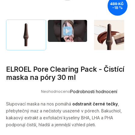
489 KČ
a
–18 %
j
í
t
?
ELROEL Pore Clearing Pack - Čistící
HLEDAT
maska na póry 30 ml
Neohodnoceno
Podrobnosti hodnocení
Průměrné
D
hodnocení
o
produktu
Slupovací maska na nos pomáhá
odstranit černé tečky
,
je
p
přebytečný maz a nečistoty usazené v pórech. Bakuchiol,
0,0
o
z
kakaový extrakt a exfoliační kyseliny BHA, LHA a PHA
5
r
podporují čistší, hladší a jemnější vzhled pleti.
hvězdiček.
u