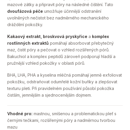
mazové zátky a připravit póry na následné čištění. Tato
dvoufázová péče
umožňuje účinnější odstranění
uvolněných nečistot bez nadměrného mechanického
dráždění pokožky.
Kakaový extrakt, broskvová pryskyřice
a
komplex
rostlinných extraktů
pomáhají absorbovat přebytečný
maz, čistit póry a pečovat o vzhled rozšířených pórů.
Bakuchiol a komplex peptidů zároveň podporují hladší a
pružnější vzhled pokožky v oblasti pórů.
BHA, LHA, PHA a kyselina mléčná pomáhají jemně exfoliovat
pokožku, odstraňovat odumřelé kožní buňky a zlepšovat
texturu pleti. Při pravidelném používání působí pokožka
čistším, jemnějším a sjednocenějším dojmem.
Vhodné pro:
mastnou, smíšenou a problematickou pleť s
černými tečkami, rozšířenými póry a nadměrnou tvorbou
mazu