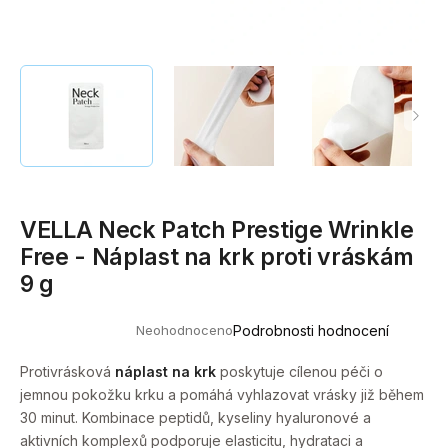
a
j
í
t
?
VELLA Neck Patch Prestige Wrinkle
HLEDAT
Free - Náplast na krk proti vráskám
9 g
D
Neohodnoceno
Podrobnosti hodnocení
o
Průměrné
hodnocení
p
produktu
Protivrásková
náplast na krk
poskytuje cílenou péči o
o
je
jemnou pokožku krku a pomáhá vyhlazovat vrásky již během
0,0
r
z
30 minut. Kombinace peptidů, kyseliny hyaluronové a
u
5
aktivních komplexů podporuje elasticitu, hydrataci a
hvězdiček.