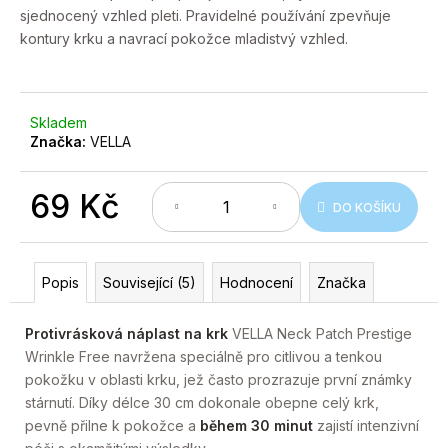
č
sjednocený vzhled pleti. Pravidelné používání zpevňuje
u
kontury krku a navrací pokožce mladistvý vzhled.
j
e
m
e
Skladem
Značka:
VELLA
69 Kč
DO KOŠÍKU
Měrná
cena:
Popis
Související (5)
Hodnocení
Značka
Protivrásková náplast na krk
VELLA Neck Patch Prestige
Wrinkle Free navržena speciálně pro citlivou a tenkou
pokožku v oblasti krku, jež často prozrazuje první známky
stárnutí. Díky délce 30 cm dokonale obepne celý krk,
pevně přilne k pokožce a
během 30 minut
zajistí intenzivní