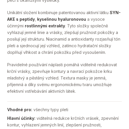
péči s okamžitými výsledky.
Unikátní složení kombinuje patentovanou aktivní látku
SYN-
AKE s peptidy
,
kyselinou hyaluronovou
a vysoce
účinnými
rostlinnými extrakty
. Tyto složky společně
vyhlazují jemné linie a vrásky, zlepšují pružnost pokožky a
posilují její strukturu. Niacinamid a antioxidanty rozjasňují tón
pleti a sjednocují její vzhled, zatímco hydratační složky
doplňují vlhkost a chrání pokožku před vysoušením.
Pravidelné používání náplasti pomáhá viditelně redukovat
krční vrásky, zpevňuje kontury a navrací pokožce krku
mladistvý a pěstěný vzhled. Textura masky je jemná,
příjemná a díky svému ergonomickému tvaru umožňuje
efektivní vstřebávání aktivních látek.
Vhodné pro:
všechny typy pleti
Hlavní účinky:
viditelná redukce krčních vrásek, zpevnění
kontur, vyhlazení jemných linií, zlepšení pružnosti,