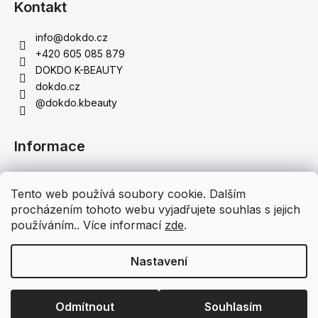
Kontakt
info
@
dokdo.cz
+420 605 085 879
DOKDO K-BEAUTY
dokdo.cz
@dokdo.kbeauty
Informace
Obchodní podmínky
Tento web používá soubory cookie. Dalším
Podmínky ochrany osobních údajů
procházením tohoto webu vyjadřujete souhlas s jejich
Doprava a platba
používáním.. Více informací
zde
.
Moje objednávka
Nastavení
Vytvořil Shoptet
Copyright 2026
DOKDO K-BEAUTY - Originální korejská
Odmítnout
Souhlasím
kosmetika
. Všechna práva vyhrazena.