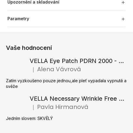
Upozornění a skladování
Parametry
Z
á
Vaše hodnocení
p
a
VELLA Eye Patch PDRN 2000 - Tající hydrogelové náplasti pod oči s PDRN 72 g / 60 ks
t
Alena Vávrová
|
Hodnocení produktu je 5 z 5 hvězdiček.
í
Zatím vyzkoušeno pouze jednou,ale pleť vypadala vypnutě a
svěže
VELLA Necessary Wrinkle Free Ampoule - Protivrásková ampule s kolagenovými vlákny a zlatým práškem 50 ml
Pavla Hirmanová
|
Hodnocení produktu je 5 z 5 hvězdiček.
Jedním slovem: SKVĚLÝ