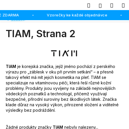
K
Hledat
Náku
M
Přihlášení
o
Přejít
Zpět
Zpět
Kč ZDARMA
Vzorečky ke každé objednávce
košík
•
•
š
na
obsah
í
C
TIAM
, Strana 2
k
o
p
o
t
TIAM
je korejská značka, jejíž jméno pochází z perského
ř
výrazu pro „záblesk v oku při prvním setkání“ – a přesně
e
takový efekt má mít jejich kosmetika na pleť. TIAM se
b
specializuje na vitamínovou péči, která řeší různé kožní
problémy. Produkty jsou vyvíjeny na základě nejnovějších
u
vědeckých poznatků a technologií, přičemž využívají
j
bezpečné, přírodní suroviny bez škodlivých látek. Značka
klade důraz na vysoký výkon, přirozené složení a viditelné
e
výsledky bez podráždění.
t
e
Žádné produkty značky
TIAM
nebyly nalezeny...
n