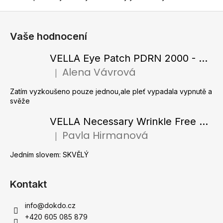
a
Z
j
á
Vaše hodnocení
í
p
t
a
VELLA Eye Patch PDRN 2000 - Tající hydrogelové náplasti pod oči s PDRN 72 g / 60 ks
?
t
Alena Vávrová
|
Hodnocení produktu je 5 z 5 hvězdiček.
í
Zatím vyzkoušeno pouze jednou,ale pleť vypadala vypnutě a
svěže
HLEDAT
VELLA Necessary Wrinkle Free Ampoule - Protivrásková ampule s kolagenovými vlákny a zlatým práškem 50 ml
Pavla Hirmanová
|
Hodnocení produktu je 5 z 5 hvězdiček.
Jedním slovem: SKVĚLÝ
D
o
p
Kontakt
o
r
info
@
dokdo.cz
u
+420 605 085 879