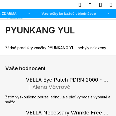
K
Hledat
Náku
M
Přihlášení
o
Přejít
Zpět
Zpět
č ZDARMA
Vzorečky ke každé objednávce
košík
•
•
š
na
obsah
í
C
PYUNKANG YUL
k
o
p
o
Žádné produkty značky
PYUNKANG YUL
nebyly nalezeny...
t
Z
ř
á
e
Vaše hodnocení
p
b
a
VELLA Eye Patch PDRN 2000 - Tající hydrogelové náplasti pod oči s PDRN 72 g / 60 ks
u
t
Alena Vávrová
j
|
Hodnocení produktu je 5 z 5 hvězdiček.
í
e
Zatím vyzkoušeno pouze jednou,ale pleť vypadala vypnutě a
t
svěže
e
VELLA Necessary Wrinkle Free Ampoule - Protivrásková ampule s kolagenovými vlákny a zlatým práškem 50 ml
n