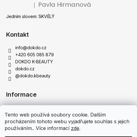
Pavla Hirmanová
|
a
Hodnocení produktu je 5 z 5 hvězdiček.
j
Jedním slovem: SKVĚLÝ
í
t
Kontakt
?
info
@
dokdo.cz
+420 605 085 879
DOKDO K-BEAUTY
dokdo.cz
HLEDAT
@dokdo.kbeauty
Informace
D
o
Obchodní podmínky
p
Tento web používá soubory cookie. Dalším
Podmínky ochrany osobních údajů
o
procházením tohoto webu vyjadřujete souhlas s jejich
Doprava a platba
r
používáním.. Více informací
zde
.
Moje objednávka
u