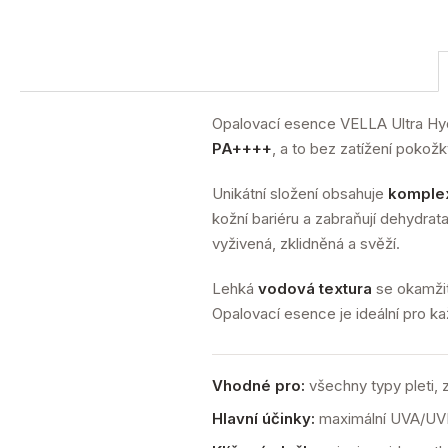
Opalovací esence VELLA Ultra Hyd
PA++++
, a to bez zatížení pokožk
Unikátní složení obsahuje
komplex
kožní bariéru a zabraňují dehydra
vyživená, zklidněná a svěží.
Lehká
vodová textura
se okamžit
Opalovací esence je ideální pro ka
Vhodné pro:
všechny typy pleti,
Hlavní účinky:
maximální UVA/UVB o