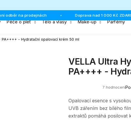
dběr na prodejnách
Doprava nad 1 000 Kč ZDARMA
•
y
Péče o pleť
Tělo a vlasy
Make-up
Parfémy
Co potřebujete najít?
 PA++++ - Hydratační opalovací krém 50 ml
HLEDAT
VELLA Ultra H
PA++++ - Hydra
Doporučujeme
7 hodnocení
Po
Průměrné
hodnocení
produktu
Opalovací esence s vysok
je
4,9
UVB zářením bez bílého fil
z
extraktů pomáhá posilovat k
5
hvězdiček.