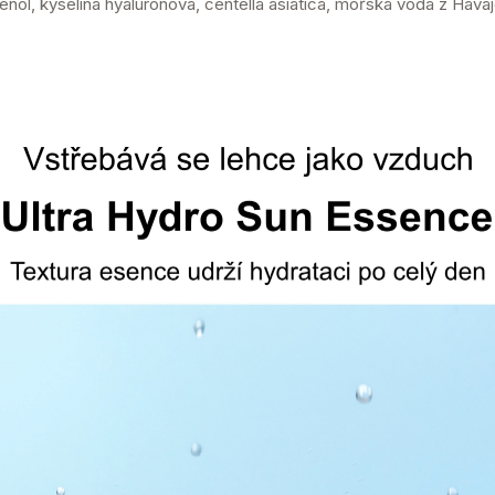
enol, kyselina hyaluronová, centella asiatica, mořská voda z Ha