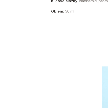
Klíčové složky:
niacinamid, panth
Objem:
50 ml