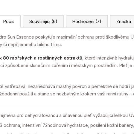
Popis
Související (6)
Hodnocení (7)
Značka
ro Sun Essence poskytuje maximální ochranu proti škodlivému U
y či nepříjemného bílého filmu.
 80 mořských a rostlinných extraktů
, které intenzivně hydrat
taci způsobené slunečním zářením i městským prostředím. Pleť je 
ě vstřebává, nezanechává mastný povrch a perfektně se hodí i 
ždodenní použití a stane se nezbytným krokem vaší ranní rutiny – a
 zejména pro dehydratovanou a unavenou pleť vyžadující lehkou 
chrana, intenzivní 72hodinová hydratace, posílení kožní bariéry, 