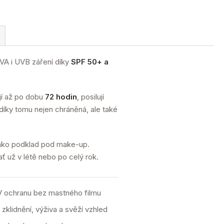
VA i UVB záření díky
SPF 50+ a
ují až po dobu
72 hodin
, posilují
díky tomu nejen chráněná, ale také
jako podklad pod make-up.
ť už v létě nebo po celý rok.
UV ochranu bez mastného filmu
zklidnění, výživa a svěží vzhled