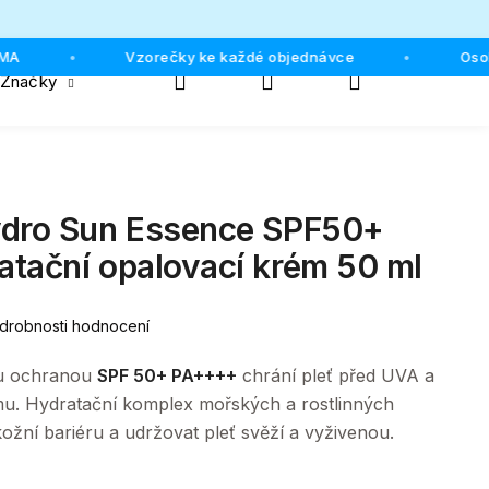
Vzorečky ke každé objednávce
Osobní 
•
•
Hledat
Přihlášení
Nákupní
Značky
košík
ydro Sun Essence SPF50+
tační opalovací krém 50 ml
drobnosti hodnocení
ou ochranou
SPF 50+ PA++++
chrání pleť před UVA a
mu. Hydratační komplex mořských a rostlinných
ožní bariéru a udržovat pleť svěží a vyživenou.