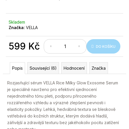
č
u
j
e
Skladem
m
Značka:
VELLA
e
599 Kč
DO KOŠÍKU
Měrná
cena:
Popis
Související (6)
Hodnocení
Značka
Rozjasňující sérum VELLA Rice Milky Glow Exosome Serum
je speciálně navrženo pro efektivní sjednocení
nejednotného tónu pleti, podporu přirozeného
rozzářeného vzhledu a výrazné zlepšení pevnosti i
elasticity pokožky. Lehká, hedvábná textura se bleskově
vstřebává do kožních struktur, kterým dodává hladší,
zářivější a zdravější texturu bez jakéhokoliv pocitu zatížení