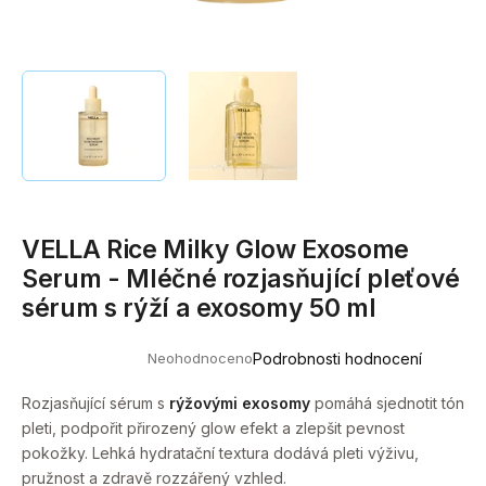
a
j
í
t
?
VELLA Rice Milky Glow Exosome
HLEDAT
Serum - Mléčné rozjasňující pleťové
sérum s rýží a exosomy 50 ml
D
Neohodnoceno
Podrobnosti hodnocení
o
Průměrné
hodnocení
p
produktu
Rozjasňující sérum s
rýžovými exosomy
pomáhá sjednotit tón
o
je
pleti, podpořit přirozený glow efekt a zlepšit pevnost
0,0
r
z
pokožky. Lehká hydratační textura dodává pleti výživu,
u
5
pružnost a zdravě rozzářený vzhled.
hvězdiček.