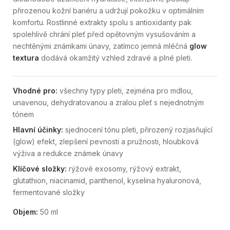
přirozenou kožní bariéru a udržují pokožku v optimálním
komfortu. Rostlinné extrakty spolu s antioxidanty pak
spolehlivě chrání pleť před opětovným vysušováním a
nechtěnými známkami únavy, zatímco jemná mléčná
glow
textura
dodává okamžitý vzhled zdravé a plné pleti.
Vhodné pro:
všechny typy pleti, zejména pro mdlou,
unavenou, dehydratovanou a zralou pleť s nejednotným
tónem
Hlavní účinky:
sjednocení tónu pleti, přirozený rozjasňující
(glow) efekt, zlepšení pevnosti a pružnosti, hloubková
výživa a redukce známek únavy
Klíčové složky:
rýžové exosomy, rýžový extrakt,
glutathion, niacinamid, panthenol, kyselina hyaluronová,
fermentované složky
Objem:
50 ml