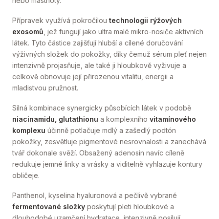
nebo mastnoty.
Přípravek využívá pokročilou
technologii rýžových
exosomů
, jež fungují jako ultra malé mikro-nosiče aktivních
látek. Tyto částice zajišťují hlubší a cílené doručování
výživných složek do pokožky, díky čemuž sérum pleť nejen
intenzivně projasňuje, ale také ji hloubkově vyživuje a
celkově obnovuje její přirozenou vitalitu, energii a
mladistvou pružnost.
Silná kombinace synergicky působících látek v podobě
niacinamidu, glutathionu
a komplexního
vitamínového
komplexu
účinně potlačuje mdlý a zašedlý podtón
pokožky, zesvětluje pigmentové nesrovnalosti a zanechává
tvář dokonale svěží. Obsažený adenosin navíc cíleně
redukuje jemné linky a vrásky a viditelně vyhlazuje kontury
obličeje.
Panthenol, kyselina hyaluronová a pečlivě vybrané
fermentované složky
poskytují pleti hloubkové a
dlouhodobé uzamčení hydratace, intenzivně posilují