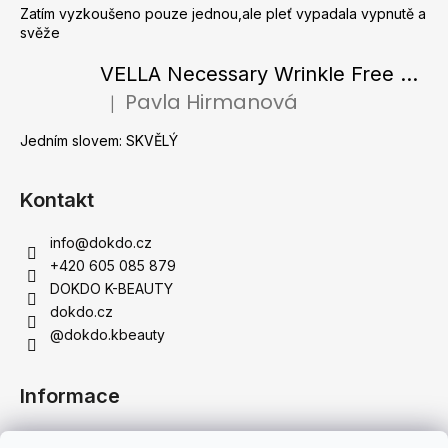
Zatím vyzkoušeno pouze jednou,ale pleť vypadala vypnutě a
svěže
VELLA Necessary Wrinkle Free Ampoule - Protivrásková ampule s kolagenovými vlákny a zlatým práškem 50 ml
Pavla Hirmanová
|
Hodnocení produktu je 5 z 5 hvězdiček.
Jedním slovem: SKVĚLÝ
Kontakt
info
@
dokdo.cz
+420 605 085 879
DOKDO K-BEAUTY
dokdo.cz
@dokdo.kbeauty
Informace
Obchodní podmínky