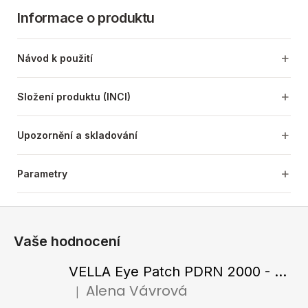
Informace o produktu
Návod k použití
Složení produktu (INCI)
Upozornění a skladování
Parametry
Z
á
Vaše hodnocení
p
a
VELLA Eye Patch PDRN 2000 - Tající hydrogelové náplasti pod oči s PDRN 72 g / 60 ks
t
Alena Vávrová
|
Hodnocení produktu je 5 z 5 hvězdiček.
í