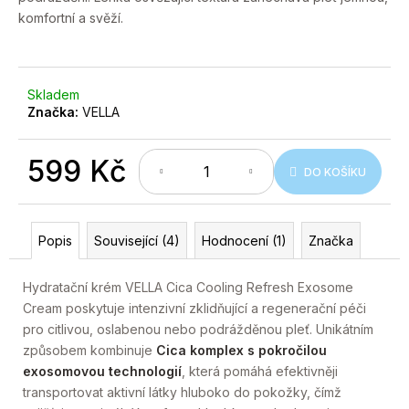
č
5
komfortní a svěží.
hvězdiček.
u
j
e
m
Skladem
e
Značka:
VELLA
599 Kč
DO KOŠÍKU
Měrná
cena:
Popis
Související (4)
Hodnocení (1)
Značka
Hydratační krém VELLA Cica Cooling Refresh Exosome
Cream poskytuje intenzivní zklidňující a regenerační péči
pro citlivou, oslabenou nebo podrážděnou pleť. Unikátním
způsobem kombinuje
Cica komplex s pokročilou
exosomovou technologií
, která pomáhá efektivněji
transportovat aktivní látky hluboko do pokožky, čímž