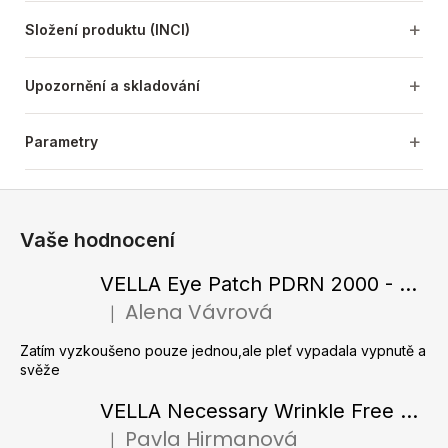
Složení produktu (INCI)
Upozornění a skladování
Parametry
Z
á
Vaše hodnocení
p
a
VELLA Eye Patch PDRN 2000 - Tající hydrogelové náplasti pod oči s PDRN 72 g / 60 ks
t
Alena Vávrová
|
Hodnocení produktu je 5 z 5 hvězdiček.
í
Zatím vyzkoušeno pouze jednou,ale pleť vypadala vypnutě a
svěže
VELLA Necessary Wrinkle Free Ampoule - Protivrásková ampule s kolagenovými vlákny a zlatým práškem 50 ml
Pavla Hirmanová
|
Hodnocení produktu je 5 z 5 hvězdiček.