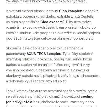
zajišťuje maximální komfort a hloubkovou hydrataci.
Inovativní složení obsahuje trojitý
Cica komplex
složený z
extraktu z pupečníku asijského, extraktu z listů Centella
Asiatica a speciálních
Cica exosomů
. Díky ultra malým
rozměrům exosomových částic krém proniká hluboko do
kožních struktur, kde podporuje okamžité zklidnění projevů
podráždění a zvyšuje celkovou obranyschopnost pleti.
Složení je dále obohaceno o ectoin, panthenol a
patentovaný
AQUA TECA komplex
. Tyto látky společně
uzamykají vlhkost v pokožce, posilují narušenou kožní
bariéru a spolehlivě chrání pleť před negativními vlivy
vnějšího prostředí. Obsažený niacinamid a osvěžující
okurkový extrakt navíc přispívají k zářivému, sjednocenému
a dokonale vyváženému vzhledu pleti.
Lehká krémová textura se nesmírně snadno roztírá, rychle
se vstřebává a přináší pleti okamžitý osvěžující
cooling
(chladivý) efekt
bez jakéhokoliv pocitu mastnoty nebo