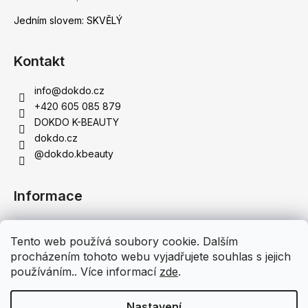
Jedním slovem: SKVĚLÝ
Kontakt
info
@
dokdo.cz
+420 605 085 879
DOKDO K-BEAUTY
dokdo.cz
@dokdo.kbeauty
Informace
Obchodní podmínky
Tento web používá soubory cookie. Dalším
Podmínky ochrany osobních údajů
procházením tohoto webu vyjadřujete souhlas s jejich
Doprava a platba
používáním.. Více informací
zde
.
Moje objednávka
Nastavení