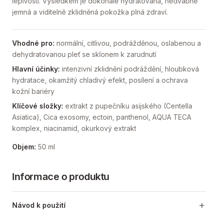
lepivosti. Výsledkem je dokonale hydratovaná, hedvábně
jemná a viditelně zklidněná pokožka plná zdraví.
Vhodné pro:
normální, citlivou, podrážděnou, oslabenou a
dehydratovanou pleť se sklonem k zarudnutí
Hlavní účinky:
intenzivní zklidnění podráždění, hloubková
hydratace, okamžitý chladivý efekt, posílení a ochrava
kožní bariéry
Klíčové složky:
extrakt z pupečníku asijského (Centella
Asiatica), Cica exosomy, ectoin, panthenol, AQUA TECA
komplex, niacinamid, okurkový extrakt
Objem:
50 ml
Informace o produktu
Návod k použití