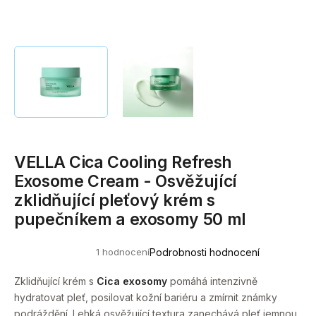
a
j
í
t
?
VELLA Cica Cooling Refresh
HLEDAT
Exosome Cream - Osvěžující
zklidňující pleťový krém s
pupečníkem a exosomy 50 ml
D
o
1 hodnocení
Podrobnosti hodnocení
p
Průměrné
hodnocení
o
produktu
Zklidňující krém s
Cica exosomy
pomáhá intenzivně
r
je
hydratovat pleť, posilovat kožní bariéru a zmírnit známky
5,0
u
z
podráždění. Lehká osvěžující textura zanechává pleť jemnou,