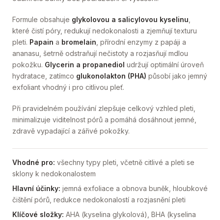
Formule obsahuje
glykolovou a salicylovou kyselinu
,
které čistí póry, redukují nedokonalosti a zjemňují texturu
pleti.
Papain
a
bromelain
, přírodní enzymy z papáji a
ananasu, šetrně odstraňují nečistoty a rozjasňují mdlou
pokožku.
Glycerin a propanediol
udržují optimální úroveň
hydratace, zatímco
glukonolakton (PHA)
působí jako jemný
exfoliant vhodný i pro citlivou pleť.
Při pravidelném používání zlepšuje celkový vzhled pleti,
minimalizuje viditelnost pórů a pomáhá dosáhnout jemné,
zdravě vypadající a zářivé pokožky.
Vhodné pro:
všechny typy pleti, včetně citlivé a pleti se
sklony k nedokonalostem
Hlavní účinky:
jemná exfoliace a obnova buněk, hloubkové
čištění pórů, redukce nedokonalostí a rozjasnění pleti
Klíčové složky:
AHA (kyselina glykolová), BHA (kyselina