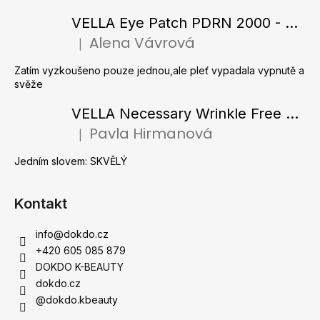
p
a
VELLA Eye Patch PDRN 2000 - Tající hydrogelové náplasti pod oči s PDRN 72 g / 60 ks
t
Alena Vávrová
|
Hodnocení produktu je 5 z 5 hvězdiček.
í
Zatím vyzkoušeno pouze jednou,ale pleť vypadala vypnutě a
svěže
VELLA Necessary Wrinkle Free Ampoule - Protivrásková ampule s kolagenovými vlákny a zlatým práškem 50 ml
Pavla Hirmanová
|
Hodnocení produktu je 5 z 5 hvězdiček.
Jedním slovem: SKVĚLÝ
Kontakt
info
@
dokdo.cz
+420 605 085 879
DOKDO K-BEAUTY
dokdo.cz
@dokdo.kbeauty