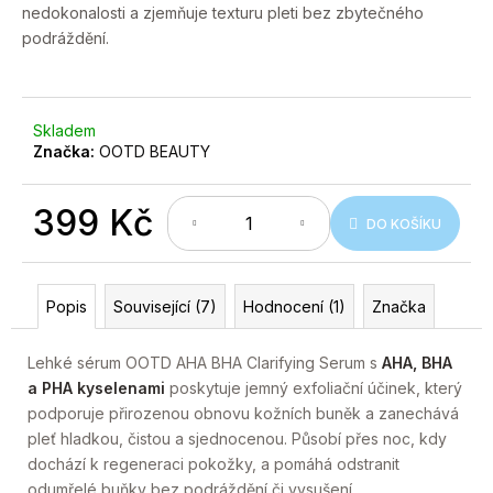
č
nedokonalosti a zjemňuje texturu pleti bez zbytečného
u
podráždění.
j
e
m
e
Skladem
Značka:
OOTD BEAUTY
399 Kč
DO KOŠÍKU
Měrná
cena:
Popis
Související (7)
Hodnocení (1)
Značka
Lehké sérum OOTD AHA BHA Clarifying Serum s
AHA, BHA
a PHA kyselenami
poskytuje jemný exfoliační účinek, který
podporuje přirozenou obnovu kožních buněk a zanechává
pleť hladkou, čistou a sjednocenou. Působí přes noc, kdy
dochází k regeneraci pokožky, a pomáhá odstranit
odumřelé buňky bez podráždění či vysušení.