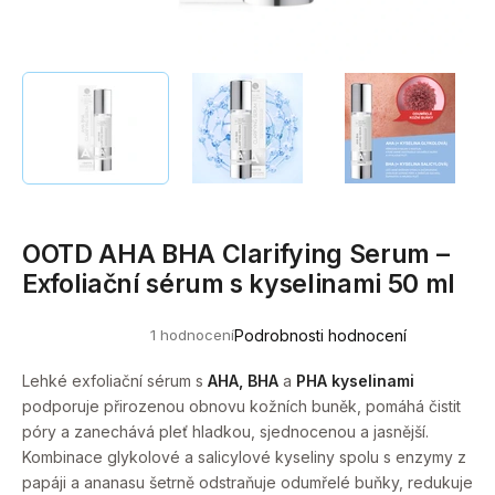
a
j
í
t
?
OOTD AHA BHA Clarifying Serum –
HLEDAT
Exfoliační sérum s kyselinami 50 ml
1 hodnocení
Podrobnosti hodnocení
Průměrné
D
hodnocení
o
produktu
Lehké exfoliační sérum s
AHA, BHA
a
PHA kyselinami
je
p
podporuje přirozenou obnovu kožních buněk, pomáhá čistit
5,0
o
z
póry a zanechává pleť hladkou, sjednocenou a jasnější.
5
r
Kombinace glykolové a salicylové kyseliny spolu s enzymy z
hvězdiček.
u
papáji a ananasu šetrně odstraňuje odumřelé buňky, redukuje