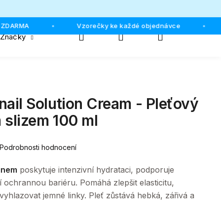
ZDARMA
Vzorečky ke každé objednávce
•
•
Hledat
Přihlášení
Nákupní
Značky
košík
il Solution Cream - Pleťový
 slizem 100 ml
Podrobnosti hodnocení
inem
poskytuje intenzivní hydrataci, podporuje
ejí ochrannou bariéru. Pomáhá zlepšit elasticitu,
ně vyhlazovat jemné linky. Pleť zůstává hebká, zářivá a