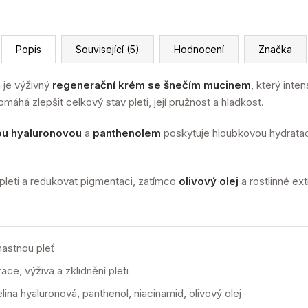
Popis
Související (5)
Hodnocení
Značka
 je výživný
regenerační krém se šnečím mucinem
, který inte
áhá zlepšit celkový stav pleti, její pružnost a hladkost.
ou hyaluronovou
a
panthenolem
poskytuje hloubkovou hydrataci
pleti a redukovat pigmentaci, zatímco
olivový olej
a rostlinné ext
mastnou pleť
ce, výživa a zklidnění pleti
ina hyaluronová, panthenol, niacinamid, olivový olej