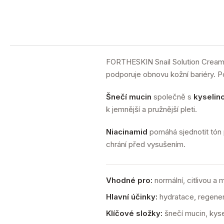
FORTHESKIN Snail Solution Cream
podporuje obnovu kožní bariéry. Pom
Šnečí mucin
společně s
kyselin
k jemnější a pružnější pleti.
Niacinamid
pomáhá sjednotit tón 
chrání před vysušením.
Vhodné pro:
normální, citlivou a 
Hlavní účinky:
hydratace, regenera
Klíčové složky:
šnečí mucin, kysel