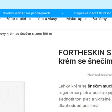
Osobní odběr na prodejnách
Doprava nad 1 000 Kč 
•
y
Péče o pleť
Tělo a vlasy
Make-up
Parfémy
Co potřebujete najít?
ťový krém se šnečím slizem 100 ml
HLEDAT
FORTHESKIN Sna
krém se šnečím
Doporučujeme
Neohodnoceno
Průměrné
hodnocení
produktu
Lehký krém se
šnečím muc
je
0,0
regeneraci pleti a posiluje j
z
sjednotit tón pleti a viditel
5
hvězdiček.
dlouhodobě posílená.