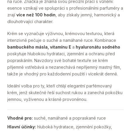
na ruce. Značka je známá svou precizní prací s vůněmi:
esence vznikají ve spolupráci s profesionálními parfuméry a
zrají
více než 100 hodin
, aby získaly jemný, harmonický a
dlouhotrvající charakter.
Krém se vyznačuje výživnou, krémovou texturou, která
intenzivně pečuje o suché a namáhané ruce. Kombinace
bambuckého másla, vitamínu E
a
hyaluronátu sodného
poskytuje hlubokou hydrataci, zjemnění a ochranu před
popraskáním. Navzdory své bohaté textuře se krém
příjemně vstřebává a nezanechává nepříjemný mastný film,
takže je vhodný pro každodenní použití i vícekrát denně.
Ideální volba pro ty, kteří chtějí elegantní parfémovaný
krém, jenž skutečně řeší suchost rukou a zanechá pokožku
jemnou, vyživenou a krásně provoněnou.
Vhodné pro:
suché, namáhané a popraskané ruce
Hlavní účinky:
hluboká hydratace, zjemnění pokožky,