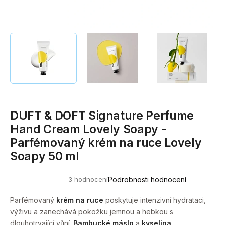
a
j
í
t
?
DUFT & DOFT Signature Perfume
HLEDAT
Hand Cream Lovely Soapy -
Parfémovaný krém na ruce Lovely
Soapy 50 ml
D
o
3 hodnocení
Podrobnosti hodnocení
p
Průměrné
hodnocení
o
produktu
Parfémovaný
krém na ruce
poskytuje intenzivní hydrataci,
r
je
výživu a zanechává pokožku jemnou a hebkou s
5,0
u
z
dlouhotrvající vůní.
Bambucké máslo
a
kyselina