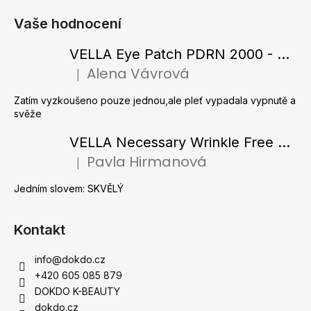
á
Vaše hodnocení
p
a
VELLA Eye Patch PDRN 2000 - Tající hydrogelové náplasti pod oči s PDRN 72 g / 60 ks
t
Alena Vávrová
|
Hodnocení produktu je 5 z 5 hvězdiček.
í
Zatím vyzkoušeno pouze jednou,ale pleť vypadala vypnutě a
svěže
VELLA Necessary Wrinkle Free Ampoule - Protivrásková ampule s kolagenovými vlákny a zlatým práškem 50 ml
Pavla Hirmanová
|
Hodnocení produktu je 5 z 5 hvězdiček.
Jedním slovem: SKVĚLÝ
Kontakt
info
@
dokdo.cz
+420 605 085 879
DOKDO K-BEAUTY
dokdo.cz