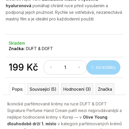
č
5
hyaluronová
pomáhají chránit ruce před vysušením a
hvězdiček.
u
podporují jejich pružnost. Rychle se vstřebává, nezanechává
j
mastný film a je ideální pro každodenní použití.
e
m
e
Skladem
Značka:
DUFT & DOFT
199 Kč
DO KOŠÍKU
Měrná
cena:
Popis
Související (5)
Hodnocení (3)
Značka
Ikonické parfémované krémy na ruce DUFT & DOFT
Signature Perfume Hand Cream patří mezi nejprodávanější a
nejlépe hodnocené krémy v Koreji — v
Olive Young
dlouhodobě drží 1. místo
v kategorii parfémovaných krémů