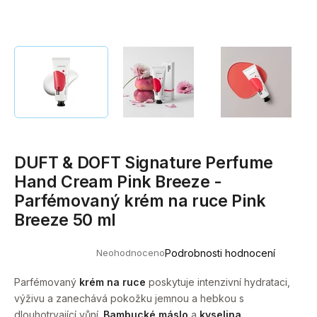
a
j
í
t
?
DUFT & DOFT Signature Perfume
HLEDAT
Hand Cream Pink Breeze -
Parfémovaný krém na ruce Pink
Breeze 50 ml
D
o
Neohodnoceno
Podrobnosti hodnocení
p
Průměrné
hodnocení
o
produktu
Parfémovaný
krém na ruce
poskytuje intenzivní hydrataci,
r
je
výživu a zanechává pokožku jemnou a hebkou s
0,0
u
z
dlouhotrvající vůní.
Bambucké máslo
a
kyselina