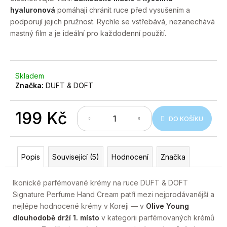
č
5
hyaluronová
pomáhají chránit ruce před vysušením a
hvězdiček.
u
podporují jejich pružnost. Rychle se vstřebává, nezanechává
j
mastný film a je ideální pro každodenní použití.
e
m
e
Skladem
Značka:
DUFT & DOFT
199 Kč
DO KOŠÍKU
Měrná
cena:
Popis
Související (5)
Hodnocení
Značka
Ikonické parfémované krémy na ruce DUFT & DOFT
Signature Perfume Hand Cream patří mezi nejprodávanější a
nejlépe hodnocené krémy v Koreji — v
Olive Young
dlouhodobě drží 1. místo
v kategorii parfémovaných krémů