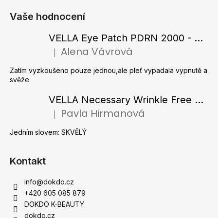
á
Vaše hodnocení
p
a
VELLA Eye Patch PDRN 2000 - Tající hydrogelové náplasti pod oči s PDRN 72 g / 60 ks
t
Alena Vávrová
|
Hodnocení produktu je 5 z 5 hvězdiček.
í
Zatím vyzkoušeno pouze jednou,ale pleť vypadala vypnutě a
svěže
VELLA Necessary Wrinkle Free Ampoule - Protivrásková ampule s kolagenovými vlákny a zlatým práškem 50 ml
Pavla Hirmanová
|
Hodnocení produktu je 5 z 5 hvězdiček.
Jedním slovem: SKVĚLÝ
Kontakt
info
@
dokdo.cz
+420 605 085 879
DOKDO K-BEAUTY
dokdo.cz