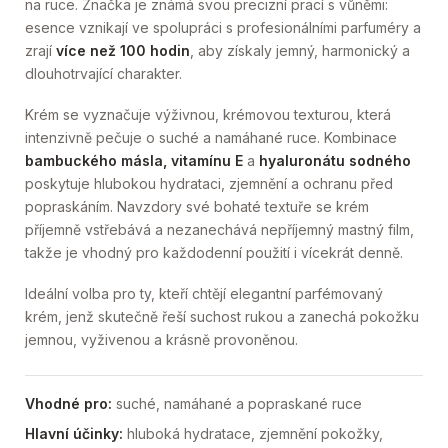
na ruce. Značka je známá svou precizní prací s vůněmi:
esence vznikají ve spolupráci s profesionálními parfuméry a
zrají
více než 100 hodin
, aby získaly jemný, harmonický a
dlouhotrvající charakter.
Krém se vyznačuje výživnou, krémovou texturou, která
intenzivně pečuje o suché a namáhané ruce. Kombinace
bambuckého másla, vitamínu E
a
hyaluronátu sodného
poskytuje hlubokou hydrataci, zjemnění a ochranu před
popraskáním. Navzdory své bohaté textuře se krém
příjemně vstřebává a nezanechává nepříjemný mastný film,
takže je vhodný pro každodenní použití i vícekrát denně.
Ideální volba pro ty, kteří chtějí elegantní parfémovaný
krém, jenž skutečně řeší suchost rukou a zanechá pokožku
jemnou, vyživenou a krásně provoněnou.
Vhodné pro:
suché, namáhané a popraskané ruce
Hlavní účinky:
hluboká hydratace, zjemnění pokožky,