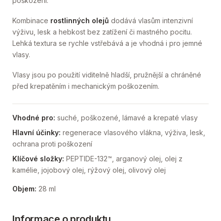
poškození.
Kombinace
rostlinných olejů
dodává vlasům intenzivní
výživu, lesk a hebkost bez zatížení či mastného pocitu.
Lehká textura se rychle vstřebává a je vhodná i pro jemné
vlasy.
Vlasy jsou po použití viditelně hladší, pružnější a chráněné
před krepatěním i mechanickým poškozením.
Vhodné pro:
suché, poškozené, lámavé a krepaté vlasy
Hlavní účinky:
regenerace vlasového vlákna, výživa, lesk,
ochrana proti poškození
Klíčové složky:
PEPTIDE-132™, arganový olej, olej z
kamélie, jojobový olej, rýžový olej, olivový olej
Objem:
28 ml
Informace o produktu