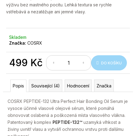
č
výživu bez mastného pocitu. Lehká textura se rychle
u
vstřebává a nezatěžuje ani jemné vlasy.
j
e
m
e
Skladem
Značka:
COSRX
499 Kč
DO KOŠÍKU
Měrná
cena:
Popis
Související (4)
Hodnocení
Značka
COSRX PEPTIDE-132 Ultra Perfect Hair Bonding Oil Serum je
vysoce účinné vlasové olejové sérum, které pomáhá
obnovovat oslabená a poškozená místa vlasového vlákna.
Patentovaný komplex
PEPTIDE-132™
uzamyká vlhkost a
živiny uvnitř vlasu a vytváří ochrannou vrstvu proti dalšímu