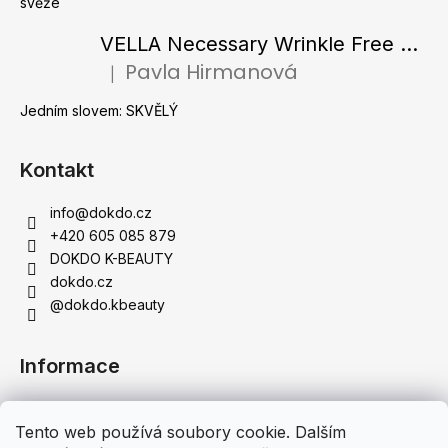
svěže
VELLA Necessary Wrinkle Free Ampoule - Protivrásková ampule s kolagenovými vlákny a zlatým práškem 50 ml
Pavla Hirmanová
|
Hodnocení produktu je 5 z 5 hvězdiček.
Jedním slovem: SKVĚLÝ
Kontakt
info
@
dokdo.cz
+420 605 085 879
DOKDO K-BEAUTY
dokdo.cz
@dokdo.kbeauty
Informace
Obchodní podmínky
Tento web používá soubory cookie. Dalším
Podmínky ochrany osobních údajů