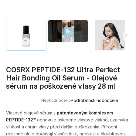
a
j
í
t
?
COSRX PEPTIDE-132 Ultra Perfect
HLEDAT
Hair Bonding Oil Serum - Olejové
sérum na poškozené vlasy 28 ml
D
Neohodnoceno
Podrobnosti hodnocení
o
Průměrné
hodnocení
p
produktu
Vlasové olejové sérum s
patentovaným komplexem
o
je
PEPTIDE-132™
obnovuje oslabené vlasové vlákno, uzamyká
0,0
r
z
vlhkost a chrání vlasy před dalším poškozením. Přírodní
u
5
rostlinné oleje dodávají vlasům lesk, hebkost a hloubkovou
hvězdiček.