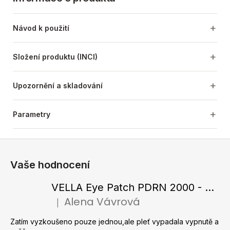
Návod k použití
Složení produktu (INCI)
Upozornění a skladování
Parametry
Z
á
Vaše hodnocení
p
a
VELLA Eye Patch PDRN 2000 - Tající hydrogelové náplasti pod oči s PDRN 72 g / 60 ks
t
Alena Vávrová
|
Hodnocení produktu je 5 z 5 hvězdiček.
í
Zatím vyzkoušeno pouze jednou,ale pleť vypadala vypnutě a