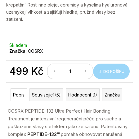
č
krepatění. Rostlinné oleje, ceramidy a kyselina hyaluronová
u
uzamykají vlhkost a zajišťují hladké, pružné vlasy bez
j
zatížení.
e
m
e
Skladem
Značka:
COSRX
499 Kč
DO KOŠÍKU
Měrná
cena:
Popis
Související (5)
Hodnocení (1)
Značka
COSRX PEPTIDE-132 Ultra Perfect Hair Bonding
Treatment je intenzivní regenerační péče pro suché a
poškozené vlasy s efektem jako ze salonu. Patentovaný
komplex
PEPTIDE-132™
pomáhá obnovovat narušená