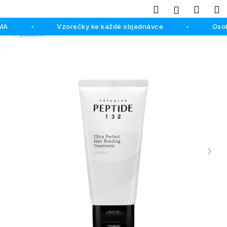
K
Hledat
Náku
M
Přihlášení
o
Přejít
Zpět
Zpět
MA
Vzorečky ke každé objednávce
košík
Osob
•
•
š
na
obsah
í
C
k
o
p
o
t
ř
e
b
u
j
e
t
e
n