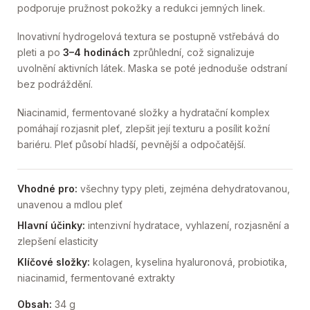
podporuje pružnost pokožky a redukci jemných linek.
Inovativní hydrogelová textura se postupně vstřebává do
pleti a po
3–4 hodinách
zprůhlední, což signalizuje
uvolnění aktivních látek. Maska se poté jednoduše odstraní
bez podráždění.
Niacinamid, fermentované složky a hydratační komplex
pomáhají rozjasnit pleť, zlepšit její texturu a posílit kožní
bariéru. Pleť působí hladší, pevnější a odpočatější.
Vhodné pro:
všechny typy pleti, zejména dehydratovanou,
unavenou a mdlou pleť
Hlavní účinky:
intenzivní hydratace, vyhlazení, rozjasnění a
zlepšení elasticity
Klíčové složky:
kolagen, kyselina hyaluronová, probiotika,
niacinamid, fermentované extrakty
Obsah:
34 g