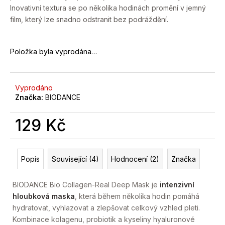
č
Inovativní textura se po několika hodinách promění v jemný
u
film, který lze snadno odstranit bez podráždění.
j
e
m
Položka byla vyprodána…
e
Vyprodáno
Značka:
BIODANCE
129 Kč
Měrná
cena:
Popis
Související (4)
Hodnocení (2)
Značka
BIODANCE Bio Collagen-Real Deep Mask je
intenzivní
hloubková maska
, která během několika hodin pomáhá
hydratovat, vyhlazovat a zlepšovat celkový vzhled pleti.
Kombinace kolagenu, probiotik a kyseliny hyaluronové