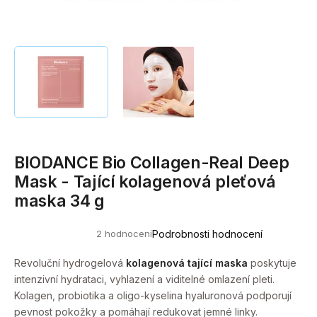
a
j
í
t
?
BIODANCE Bio Collagen-Real Deep
HLEDAT
Mask - Tající kolagenová pleťová
maska 34 g
D
2 hodnocení
Podrobnosti hodnocení
o
Průměrné
hodnocení
p
produktu
Revoluční hydrogelová
kolagenová tající maska
poskytuje
o
je
intenzivní hydrataci, vyhlazení a viditelné omlazení pleti.
5,0
r
z
Kolagen, probiotika a oligo-kyselina hyaluronová podporují
u
5
pevnost pokožky a pomáhají redukovat jemné linky.
hvězdiček.