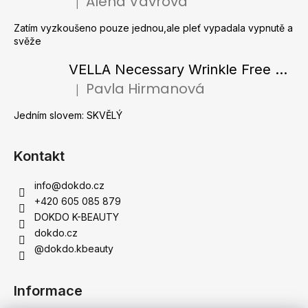
Alena Vávrová
|
Hodnocení produktu je 5 z 5 hvězdiček.
í
Zatím vyzkoušeno pouze jednou,ale pleť vypadala vypnutě a
svěže
VELLA Necessary Wrinkle Free Ampoule - Protivrásková ampule s kolagenovými vlákny a zlatým práškem 50 ml
Pavla Hirmanová
|
Hodnocení produktu je 5 z 5 hvězdiček.
Jedním slovem: SKVĚLÝ
Kontakt
info
@
dokdo.cz
+420 605 085 879
DOKDO K-BEAUTY
dokdo.cz
@dokdo.kbeauty
Informace