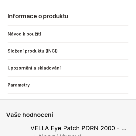
Informace o produktu
Návod k použití
Složení produktu (INCI)
Upozornění a skladování
Parametry
Z
á
Vaše hodnocení
p
a
VELLA Eye Patch PDRN 2000 - Tající hydrogelové náplasti pod oči s PDRN 72 g / 60 ks
t