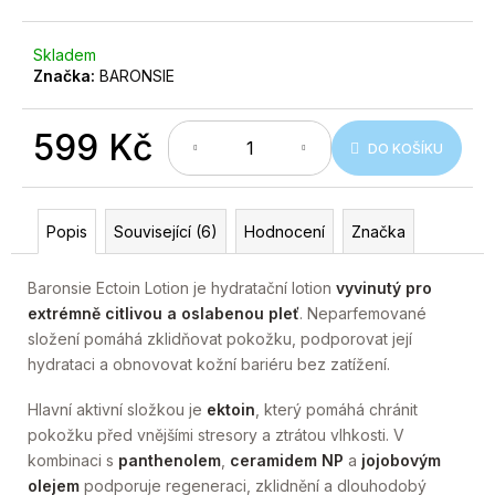
č
u
j
Skladem
e
Značka:
BARONSIE
m
e
599 Kč
DO KOŠÍKU
Měrná
cena:
Popis
Související (6)
Hodnocení
Značka
Baronsie Ectoin Lotion je hydratační lotion
vyvinutý pro
extrémně citlivou a oslabenou pleť
. Neparfemované
složení pomáhá zklidňovat pokožku, podporovat její
hydrataci a obnovovat kožní bariéru bez zatížení.
Hlavní aktivní složkou je
ektoin
, který pomáhá chránit
pokožku před vnějšími stresory a ztrátou vlhkosti. V
kombinaci s
panthenolem
,
ceramidem NP
a
jojobovým
olejem
podporuje regeneraci, zklidnění a dlouhodobý