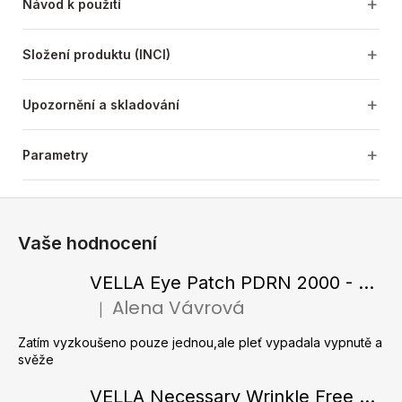
Návod k použití
Složení produktu (INCI)
Upozornění a skladování
Parametry
Z
á
Vaše hodnocení
p
a
VELLA Eye Patch PDRN 2000 - Tající hydrogelové náplasti pod oči s PDRN 72 g / 60 ks
t
Alena Vávrová
|
Hodnocení produktu je 5 z 5 hvězdiček.
í
Zatím vyzkoušeno pouze jednou,ale pleť vypadala vypnutě a
svěže
VELLA Necessary Wrinkle Free Ampoule - Protivrásková ampule s kolagenovými vlákny a zlatým práškem 50 ml