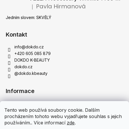
Pavla Hirmanová
|
Hodnocení produktu je 5 z 5 hvězdiček.
Jedním slovem: SKVĚLÝ
Kontakt
info
@
dokdo.cz
+420 605 085 879
DOKDO K-BEAUTY
dokdo.cz
@dokdo.kbeauty
Informace
Obchodní podmínky
Tento web používá soubory cookie. Dalším
Podmínky ochrany osobních údajů
procházením tohoto webu vyjadřujete souhlas s jejich
Doprava a platba
používáním.. Více informací
zde
.
Moje objednávka