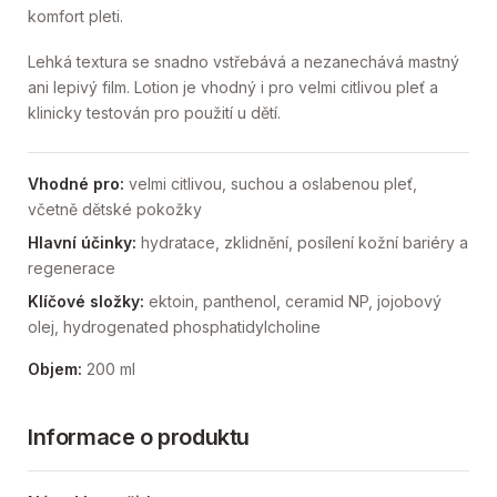
komfort pleti.
Lehká textura se snadno vstřebává a nezanechává mastný
ani lepivý film. Lotion je vhodný i pro velmi citlivou pleť a
klinicky testován pro použití u dětí.
Vhodné pro:
velmi citlivou, suchou a oslabenou pleť,
včetně dětské pokožky
Hlavní účinky:
hydratace, zklidnění, posílení kožní bariéry a
regenerace
Klíčové složky:
ektoin, panthenol, ceramid NP, jojobový
olej, hydrogenated phosphatidylcholine
Objem:
200 ml
Informace o produktu