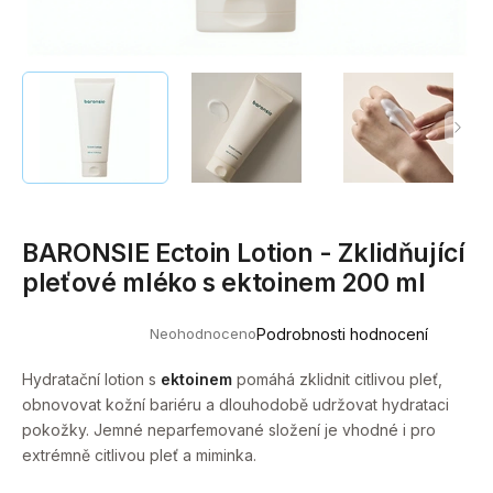
a
j
í
t
?
BARONSIE Ectoin Lotion - Zklidňující
HLEDAT
pleťové mléko s ektoinem 200 ml
Neohodnoceno
Podrobnosti hodnocení
Průměrné
D
hodnocení
o
produktu
Hydratační lotion s
ektoinem
pomáhá zklidnit citlivou pleť,
je
p
obnovovat kožní bariéru a dlouhodobě udržovat hydrataci
0,0
o
z
pokožky. Jemné neparfemované složení je vhodné i pro
5
r
extrémně citlivou pleť a miminka.
hvězdiček.
u