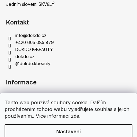
Jedním slovem: SKVĚLÝ
Kontakt
info
@
dokdo.cz
+420 605 085 879
DOKDO K-BEAUTY
dokdo.cz
@dokdo.kbeauty
Informace
Obchodní podmínky
Tento web používá soubory cookie. Dalším
Podmínky ochrany osobních údajů
procházením tohoto webu vyjadřujete souhlas s jejich
Doprava a platba
používáním.. Více informací
zde
.
Moje objednávka
Nastavení
Vytvořil Shoptet