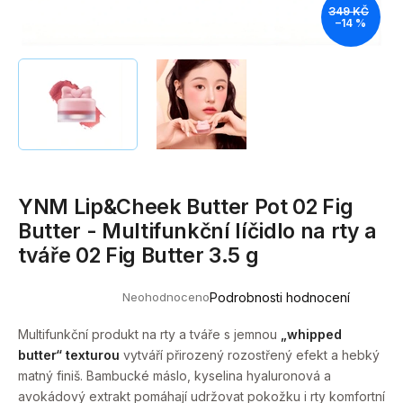
349 KČ
a
–14 %
j
í
t
?
YNM Lip&Cheek Butter Pot 02 Fig
HLEDAT
Butter - Multifunkční líčidlo na rty a
tváře 02 Fig Butter 3.5 g
D
Neohodnoceno
Podrobnosti hodnocení
o
Průměrné
hodnocení
p
produktu
Multifunkční produkt na rty a tváře s jemnou
„whipped
o
je
butter“ texturou
vytváří přirozený rozostřený efekt a hebký
0,0
r
z
matný finiš. Bambucké máslo, kyselina hyaluronová a
u
5
avokádový extrakt pomáhají udržovat pokožku i rty komfortní
hvězdiček.