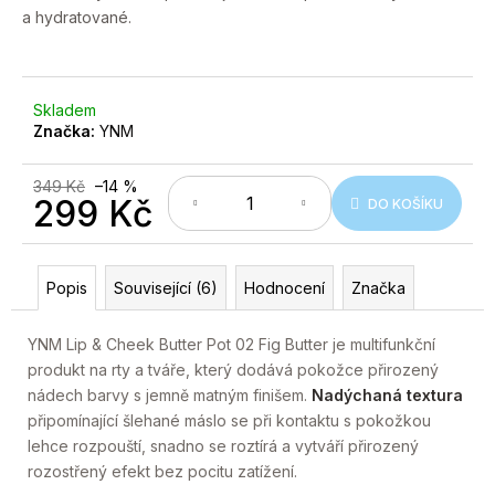
č
a hydratované.
u
j
e
m
Skladem
e
Značka:
YNM
349 Kč
–14 %
299 Kč
DO KOŠÍKU
Měrná
cena:
Popis
Související (6)
Hodnocení
Značka
YNM Lip & Cheek Butter Pot 02 Fig Butter je multifunkční
produkt na rty a tváře, který dodává pokožce přirozený
nádech barvy s jemně matným finišem.
Nadýchaná textura
připomínající šlehané máslo se při kontaktu s pokožkou
lehce rozpouští, snadno se roztírá a vytváří přirozený
rozostřený efekt bez pocitu zatížení.