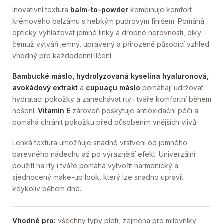
Inovativní textura
balm-to-powder
kombinuje komfort
krémového balzámu s hebkým pudrovým finišem. Pomáhá
opticky vyhlazovat jemné linky a drobné nerovnosti, díky
čemuž vytváří jemný, upravený a přirozeně působící vzhled
vhodný pro každodenní líčení.
Bambucké máslo, hydrolyzovaná kyselina hyaluronová,
avokádový extrakt
a
cupuaçu máslo
pomáhají udržovat
hydrataci pokožky a zanechávat rty i tváře komfortní během
nošení.
Vitamín E
zároveň poskytuje antioxidační péči a
pomáhá chránit pokožku před působením vnějších vlivů.
Lehká textura umožňuje snadné vrstvení od jemného
barevného nádechu až po výraznější efekt. Univerzální
použití na rty i tváře pomáhá vytvořit harmonický a
sjednocený make-up look, který lze snadno upravit
kdykoliv během dne.
Vhodné pro:
všechny typy pleti, zejména pro milovníky