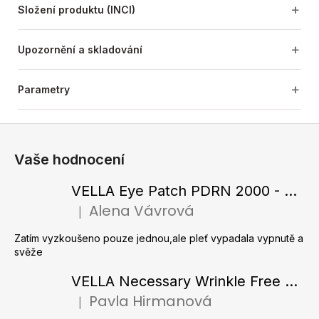
Složení produktu (INCI)
Upozornění a skladování
Parametry
Z
á
Vaše hodnocení
p
a
VELLA Eye Patch PDRN 2000 - Tající hydrogelové náplasti pod oči s PDRN 72 g / 60 ks
t
Alena Vávrová
|
Hodnocení produktu je 5 z 5 hvězdiček.
í
Zatím vyzkoušeno pouze jednou,ale pleť vypadala vypnutě a
svěže
VELLA Necessary Wrinkle Free Ampoule - Protivrásková ampule s kolagenovými vlákny a zlatým práškem 50 ml
Pavla Hirmanová
|
Hodnocení produktu je 5 z 5 hvězdiček.