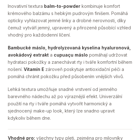
Inovativní textura
balm-to-powder
kombinuje komfort
krémového balzámu s hebkým pudrovým finišem. Pomáhá
opticky vyhlazovat jemné linky a drobné nerovnosti, díky
čemuž vytváří jemný, upravený a přirozeně působící vzhled
vhodný pro každodenní líčení.
Bambucké máslo, hydrolyzovaná kyselina hyaluronová,
avokádový extrakt
a
cupuaçu máslo
pomáhají udržovat
hydrataci pokožky a zanechávat rty i tváře komfortní během
nošení.
Vitamín E
zároveň poskytuje antioxidační péči a
pomáhá chránit pokožku před působením vnějších vlivů.
Lehká textura umožňuje snadné vrstvení od jemného
barevného nádechu až po výraznější efekt. Univerzální
použití na rty i tváře pomáhá vytvořit harmonický a
sjednocený make-up look, který lze snadno upravit
kdykoliv během dne.
Vhodné pro:
všechny typy pleti, zejména pro milovníky