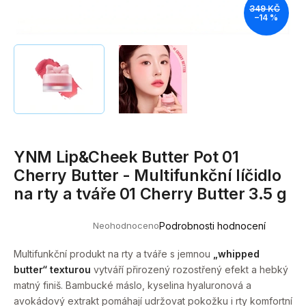
349 KČ
a
–14 %
j
í
t
?
YNM Lip&Cheek Butter Pot 01
HLEDAT
Cherry Butter - Multifunkční líčidlo
na rty a tváře 01 Cherry Butter 3.5 g
D
Neohodnoceno
Podrobnosti hodnocení
o
Průměrné
hodnocení
p
produktu
Multifunkční produkt na rty a tváře s jemnou
„whipped
o
je
butter“ texturou
vytváří přirozený rozostřený efekt a hebký
0,0
r
z
matný finiš. Bambucké máslo, kyselina hyaluronová a
u
5
avokádový extrakt pomáhají udržovat pokožku i rty komfortní
hvězdiček.