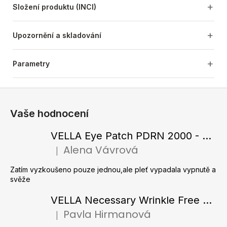
Složení produktu (INCI)
Upozornění a skladování
Parametry
Z
á
Vaše hodnocení
p
a
VELLA Eye Patch PDRN 2000 - Tající hydrogelové náplasti pod oči s PDRN 72 g / 60 ks
t
Alena Vávrová
|
Hodnocení produktu je 5 z 5 hvězdiček.
í
Zatím vyzkoušeno pouze jednou,ale pleť vypadala vypnutě a
svěže
VELLA Necessary Wrinkle Free Ampoule - Protivrásková ampule s kolagenovými vlákny a zlatým práškem 50 ml
Pavla Hirmanová
|
Hodnocení produktu je 5 z 5 hvězdiček.