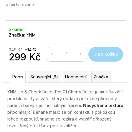
č
a hydratované.
u
j
e
m
Skladem
e
Značka:
YNM
349 Kč
–14 %
299 Kč
DO KOŠÍKU
Měrná
cena:
Popis
Související (6)
Hodnocení
Značka
YNM Lip & Cheek Butter Pot 01 Cherry Butter je multifunkční
produkt na rty a tváře, který dodává pokožce přirozený
nádech barvy s jemně matným finišem.
Nadýchaná textura
připomínající šlehané máslo se při kontaktu s pokožkou
lehce rozpouští, snadno se roztírá a vytváří přirozený
rozostřený efekt bez pocitu zatížení.