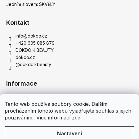
Jedním slovem: SKVĚLÝ
Kontakt
info
@
dokdo.cz
+420 605 085 879
DOKDO K-BEAUTY
dokdo.cz
@dokdo.kbeauty
Informace
Obchodní podmínky
Tento web používá soubory cookie. Dalším
Podmínky ochrany osobních údajů
procházením tohoto webu vyjadřujete souhlas s jejich
Doprava a platba
používáním.. Více informací
zde
.
Moje objednávka
Nastavení
Vytvořil Shoptet