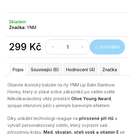
č
u
j
e
Skladem
m
Značka:
YNM
e
299 Kč
DO KOŠÍKU
Měrná
cena:
Popis
Související (6)
Hodnocení (4)
Značka
Objevte ikonický balzám na rty YNM Lip Balm Rainbow
Honey, který si získal srdce zákazníků po celém světě.
Několikanásobný vítěz prestižní
Olive Young Award
,
spojuje intenzivní péči s jemným barevným efektem.
Díky unikátní technologii reaguje na
přirozené pH rtů
a
vytváří personalizovaný odstín, který zvýrazní vaši
přirozenou krásu.
Med, skvalan, včelí vosk a vitamin E
se