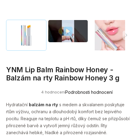
a
j
í
t
?
YNM Lip Balm Rainbow Honey -
HLEDAT
Balzám na rty Rainbow Honey 3 g
4 hodnocení
Podrobnosti hodnocení
Průměrné
D
hodnocení
o
produktu
Hydratační
balzám na rty
s medem a skvalanem poskytuje
je
p
rtům výživu, ochranu a dlouhodobý komfort bez lepivého
4,8
o
z
pocitu. Reaguje na teplotu a pH rtů, díky čemuž se přizpůsobí
5
r
přirozené barvě a vytvoří jemný růžový odstín. Rty
hvězdiček.
u
zanechává hebké, hladké a přirozeně rozjasněné.