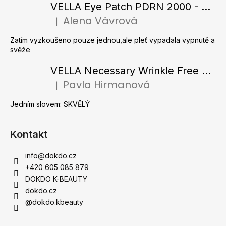
a
VELLA Eye Patch PDRN 2000 - Tající hydrogelové náplasti pod oči s PDRN 72 g / 60 ks
t
Alena Vávrová
|
Hodnocení produktu je 5 z 5 hvězdiček.
í
Zatím vyzkoušeno pouze jednou,ale pleť vypadala vypnutě a
svěže
VELLA Necessary Wrinkle Free Ampoule - Protivrásková ampule s kolagenovými vlákny a zlatým práškem 50 ml
Pavla Hirmanová
|
Hodnocení produktu je 5 z 5 hvězdiček.
Jedním slovem: SKVĚLÝ
Kontakt
info
@
dokdo.cz
+420 605 085 879
DOKDO K-BEAUTY
dokdo.cz
@dokdo.kbeauty