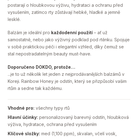
postarají o hloubkovou výživu, hydrataci a ochranu před
vysušením, zatímco rty zůstávají hebké, hladké a jemně
lesklé.
Balzám je ideální pro
každodenní použití
– ať už
samostatně, nebo jako výživný podklad pod rtěnku. Spojuje
v sobě praktickou péči i elegantní vzhled, díky čemuž se
stal nepostradatelným beauty must-have.
Doporučeno DOKDO, protože…
...je to už několik let jeden z nejprodávanějších balzámů v
Koreji. Rainbow Honey je odstín, který se přizpůsobí vašim
rtům a sedne tak každému.
Vhodné pro:
všechny typy rtů
Hlavní účinky:
personalizovaný barevný odstín, hloubková
výživa, hydratace, ochrana před vysušením
Klíčové složky:
med (1,100 ppm), skvalan, včelí vosk,