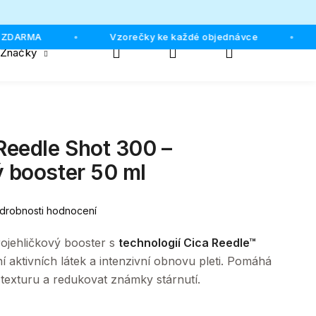
ZDARMA
Vzorečky ke každé objednávce
•
•
Hledat
Přihlášení
Nákupní
Značky
košík
eedle Shot 300 –
ý booster 50 ml
drobnosti hodnocení
ojehličkový booster s
technologií Cica Reedle™
í aktivních látek a intenzivní obnovu pleti. Pomáhá
ejí texturu a redukovat známky stárnutí.