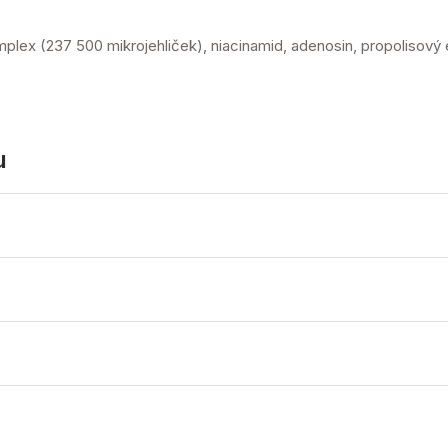
lex (237 500 mikrojehliček), niacinamid, adenosin, propolisový 
u