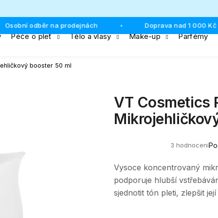
Osobní odběr na prodejnách
Doprava nad 1 000 Kč 
•
y
Péče o pleť
Tělo a vlasy
Make-up
Parfémy
Co potřebujete najít?
ehličkový booster 50 ml
HLEDAT
VT Cosmetics R
Mikrojehličkov
Doporučujeme
3 hodnocení
Po
Průměrné
hodnocení
produktu
Vysoce koncentrovaný mikr
je
5,0
podporuje hlubší vstřebáván
z
sjednotit tón pleti, zlepšit j
5
hvězdiček.