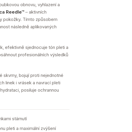
loubkovou obnovu, vyhlazení a
ica Reedle™
– aktivních
stvy pokožky. Tímto způsobem
činnost následně aplikovaných
, efektivně sjednocuje tón pleti a
dosáhnout profesionálních výsledků
é skvrny, bojují proti nejednotné
 linek i vrásek a navrací pleti
ydrataci, posiluje ochrannou
mkami stárnutí
nu pleti a maximální zvýšení