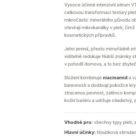
Vysoce účinné intenzivní sérum V
celkovou transformaci textury pleti
mikročástic minerálního původu ob
otevírají mikrokanálky v pleti, čí
kosmetických přípravků.
Jeho jemná, přesto mimořádně inten
viditelně redukuje hlubší známky s
v pohodlí domova, a to bez zbyteč
Složení kombinuje
niacinamid
a v
barevnosti a dodávají pokožce kry
ztracenou pevnost, zatímco kom
kožní bariéru a udržuje mladistvý,
Vhodné pro:
všechny typy pleti, 
Hlavní účinky:
hloubková stimulace