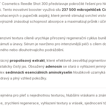
T Cosmetics Reedle Shot 300 představuje pokročilé řešení pro h
. Tento inovativní booster využívá sílu
237 500 mikrojehliček C
ohacených o pupečník asijský, které jemně stimulují svrchní vr
mž výrazně znásobují schopnost absorpce a maximalizují průnik i ú
zivní textura cíleně urychluje přirozený regenerační cyklus buněk
tárnutí a únavy. Sérum je navrženo pro intenzivnější péči s cílem 
ného nebo dlouhotrvajícího podráždění.
zácný
propolisový extrakt
, které efektivně zesvětlují pigmentov
stalicky čistý jas. Obsažený
adenosin
se stará o vyhlazení jemných
plex
sedmnácti esenciálních aminokyselin
hloubkově uzamyká h
 zdravý a plný vzhled pokožky.
zejména pro pleť s nejednotnou texturou, hlubšími vráskami a zná
, zrychlení regenerace, vyhlazení textury a vrásek, sjednocení tó