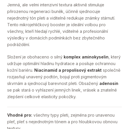
Jemná, ale velmi intenzivní textura aktivně stimuluje
přirozenou regeneraci buněk, účinně sjednocuje
nejednotný tón pleti a viditelně redukuje známky stárnutí.
Tento mikrojehličkový booster je ideální volbou pro
všechny, kteří hledají rychlé, viditelné a profesionální
výsledky v domácích podmínkách bez zbytečného
podráždění.
Složení je obohaceno o silný
komplex aminokyselin
, který
udržuje optimální hladinu hydratace a posiluje ochrannou
kožní bariéru.
Niacinamid a propolisový extrakt
společně
rozjasňují unavený podtón, bojují proti pigmentovým
skvrnám a sjednocují barevnost pleti. Obsažený
adenosin
se pak stará o vyhlazení jemných linek, vrásek a znatelné
zlepšení celkové elasticity pokožky.
Vhodné pro:
všechny typy pleti, zejména pro unavenou
pleť, pleť s nejednotným tónem a pro hloubkovou obnovu
textury