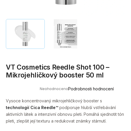
a
j
í
t
?
VT Cosmetics Reedle Shot 100 –
HLEDAT
Mikrojehličkový booster 50 ml
Neohodnoceno
Podrobnosti hodnocení
Průměrné
D
hodnocení
o
produktu
Vysoce koncentrovaný mikrojehličkový booster s
je
p
technologií Cica Reedle™
podporuje hlubší vstřebávání
0,0
o
z
aktivních látek a intenzivní obnovu pleti. Pomáhá sjednotit tón
5
r
pleti, zlepšit její texturu a redukovat známky stárnutí.
hvězdiček.
u