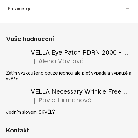
Parametry
Z
á
Vaše hodnocení
p
a
VELLA Eye Patch PDRN 2000 - Tající hydrogelové náplasti pod oči s PDRN 72 g / 60 ks
t
Alena Vávrová
|
Hodnocení produktu je 5 z 5 hvězdiček.
í
Zatím vyzkoušeno pouze jednou,ale pleť vypadala vypnutě a
svěže
VELLA Necessary Wrinkle Free Ampoule - Protivrásková ampule s kolagenovými vlákny a zlatým práškem 50 ml
Pavla Hirmanová
|
Hodnocení produktu je 5 z 5 hvězdiček.
Jedním slovem: SKVĚLÝ
Kontakt