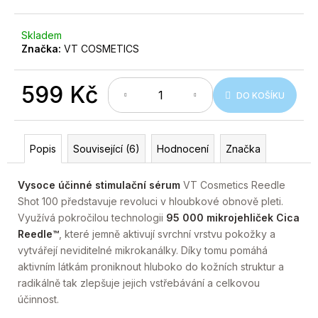
č
u
j
Skladem
e
Značka:
VT COSMETICS
m
e
599 Kč
DO KOŠÍKU
Měrná
cena:
Popis
Související (6)
Hodnocení
Značka
Vysoce účinné stimulační sérum
VT Cosmetics Reedle
Shot 100 představuje revoluci v hloubkové obnově pleti.
Využívá pokročilou technologii
95 000 mikrojehliček Cica
Reedle™
, které jemně aktivují svrchní vrstvu pokožky a
vytvářejí neviditelné mikrokanálky. Díky tomu pomáhá
aktivním látkám proniknout hluboko do kožních struktur a
radikálně tak zlepšuje jejich vstřebávání a celkovou
účinnost.