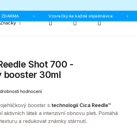
 ZDARMA
Vzorečky ke každé objednávce
•
•
Hledat
Přihlášení
Nákupní
Značky
košík
eedle Shot 700 -
ý booster 30ml
drobnosti hodnocení
ojehličkový booster s
technologií Cica Reedle™
í aktivních látek a intenzivní obnovu pleti. Pomáhá
ejí texturu a redukovat známky stárnutí.