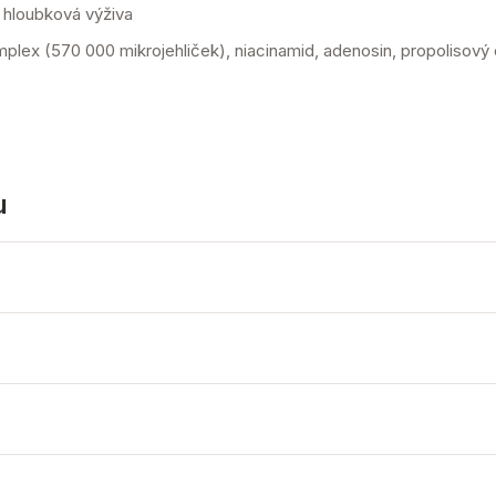
a hloubková výživa
lex (570 000 mikrojehliček), niacinamid, adenosin, propolisový
u