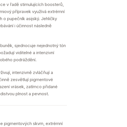
e v řadě stimulujících boosterů,
émiový přípravek využívá extrémní
 o pupečník asijský. Jehličky
řebávání i účinnost následně
s buněk, sjednocuje nejednotný tón
ožadují viditelné a intenzivní
dobého podráždění.
ivují, intenzivně zvláčňují a
inně zesvětlují pigmentové
lazení vrásek, zatímco přidané
adistvou plnost a pevnost.
kce pigmentových skvrn, extrémní