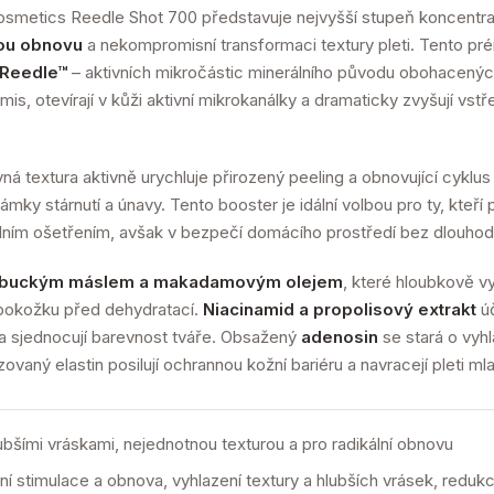
smetics Reedle Shot 700 představuje nejvyšší stupeň koncentrac
vou obnovu
a nekompromisní transformaci textury pleti. Tento pr
 Reedle™
– aktivních mikročástic minerálního původu obohacených
ermis, otevírají v kůži aktivní mikrokanálky a dramaticky zvyšují vst
vná textura aktivně urychluje přirozený peeling a obnovující cyklu
ámky stárnutí a únavy. Tento booster je idální volbou pro ty, kteří p
álním ošetřením, avšak v bezpečí domácího prostředí bez dlouho
buckým máslem a makadamovým olejem
, které hloubkově vyž
u pokožku před dehydratací.
Niacinamid a propolisový extrakt
úč
 a sjednocují barevnost tváře. Obsažený
adenosin
se stará o vyh
ovaný elastin posilují ochrannou kožní bariéru a navracejí pleti ml
lubšími vráskami, nejednotnou texturou a pro radikální obnovu
ní stimulace a obnova, vyhlazení textury a hlubších vrásek, redu