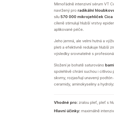
Mimořádně intenzivní sérum VT Co
navržený pro
radikální hloubko
sílu
570 000 mikrojehliček Cica
cíleně stimulují hlubší vrstvy epid
aplikované péče.
Jeho jemná, ale velmi hutná a výži
pleti a efektivně redukuje hlubší zn
výsledky srovnatelné s profesion
Složení je bohatě saturováno
bam
spolehlivě chrání suchou i citlivo
skvrny, rozjasňují unavený podtón
ceramidy, aminokyseliny a hydrolyz
Vhodné pro:
zralou pleť, pleť s h
Hlavní účinky:
maximálně intenziv