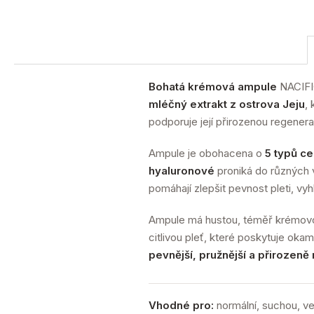
Bohatá krémová ampule
NACIFIC
mléčný extrakt z ostrova Jeju
,
podporuje její přirozenou regenera
Ampule je obohacena o
5 typů c
hyaluronové
proniká do různých v
pomáhají zlepšit pevnost pleti, vyh
Ampule má hustou, téměř krémovou
citlivou pleť, které poskytuje okam
pevnější, pružnější a přirozeně
Vhodné pro:
normální, suchou, ve