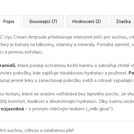
Popis
Související (7)
Hodnocení (2)
Značka
 Uyu Cream Ampoule představuje intenzivní péči pro suchou, cit
 který je bohatý na bílkoviny, vitamíny a minerály. Pomáhá zjemnit, v
ci a jemnou exfoliaci.
eramidů
, které posilují ochrannou kožní bariéru a zabraňují ztrátě v
rstev pokožky, kde zajišťuje hloubkovou hydrataci a pružnost.
Pe
lazují jemné linky a zanechávají pokožku svěží a zdravě vypadající
 texturu, která se snadno vstřebává bez lepivého pocitu. Je vho
žitý komfort, hladkost a dlouhotrvající hydrataci. Díky svému slože
 rozjasněná
– s jemným mléčným leskem („milk-glow“).
lmi suchou, citlivou a oslabenou pleť