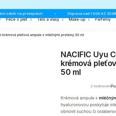
dběr na prodejnách
Doprava nad 1 000 Kč ZDARMA
•
y
Péče o pleť
Tělo a vlasy
Make-up
Parfémy
Co potřebujete najít?
í krémová pleťová ampule s mléčnými proteiny 50 ml
HLEDAT
NACIFIC Uyu Cr
krémová pleťov
50 ml
Doporučujeme
2 hodnocení
Po
Průměrné
hodnocení
produktu
Krémová ampule s
mléčným
je
5,0
hyaluronovou poskytuje int
z
obnovit suchou či oslabeno
5
hvězdiček.