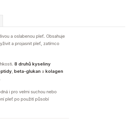
livou a oslabenou pleť. Obsahuje
yživit a projasnit pleť, zatímco
lhkosti.
8 druhů kyseliny
ptidy
,
beta-glukan
a
kolagen
.
dná i pro velmi suchou nebo
ní pleť po použití působí