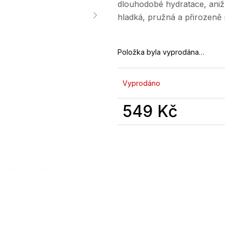
dlouhodobé hydratace, aniž 
hladká, pružná a přirozeně
Položka byla vyprodána…
Vyprodáno
549 Kč
Měrná
cena: