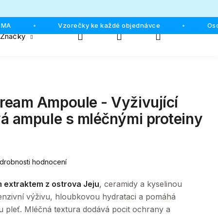
Vzorečky ke každé objednávce
Osobní o
•
•
Hledat
Přihlášení
Nákupní
Značky
košík
eam Ampoule - Vyživující
á ampule s mléčnými proteiny
drobnosti hodnocení
 extraktem z ostrova Jeju
, ceramidy a kyselinou
enzivní výživu, hloubkovou hydrataci a pomáhá
u pleť. Mléčná textura dodává pocit ochrany a