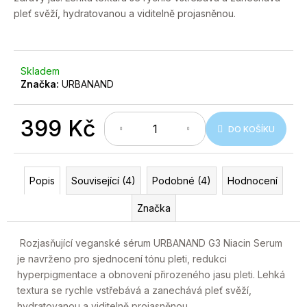
č
5
pleť svěží, hydratovanou a viditelně projasněnou.
hvězdiček.
u
j
e
m
Skladem
e
Značka:
URBANAND
399 Kč
DO KOŠÍKU
Měrná
cena:
Popis
Související (4)
Podobné (4)
Hodnocení
Značka
Rozjasňující veganské sérum URBANAND G3 Niacin Serum
je navrženo pro sjednocení tónu pleti, redukci
hyperpigmentace a obnovení přirozeného jasu pleti. Lehká
textura se rychle vstřebává a zanechává pleť svěží,
hydratovanou a viditelně projasněnou.