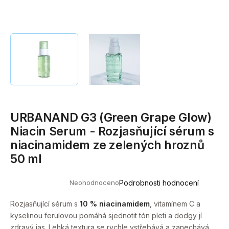
a
j
í
t
?
URBANAND G3 (Green Grape Glow)
HLEDAT
Niacin Serum - Rozjasňující sérum s
niacinamidem ze zelených hroznů
50 ml
D
o
Neohodnoceno
Podrobnosti hodnocení
p
Průměrné
hodnocení
o
produktu
Rozjasňující sérum s
10 % niacinamidem
, vitamínem C a
r
je
kyselinou ferulovou pomáhá sjednotit tón pleti a dodgy jí
0,0
u
z
zdravý jas. Lehká textura se rychle vstřebává a zanechává