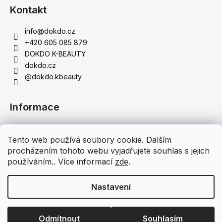
Kontakt
info
@
dokdo.cz
+420 605 085 879
DOKDO K-BEAUTY
dokdo.cz
@dokdo.kbeauty
Informace
Obchodní podmínky
Tento web používá soubory cookie. Dalším
Podmínky ochrany osobních údajů
procházením tohoto webu vyjadřujete souhlas s jejich
Doprava a platba
používáním.. Více informací
zde
.
Moje objednávka
Nastavení
Vytvořil Shoptet
Copyright 2026
DOKDO K-BEAUTY - Originální korejská
Odmítnout
Souhlasím
kosmetika
. Všechna práva vyhrazena.