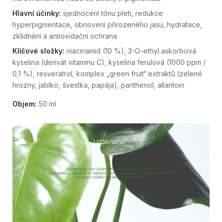
Hlavní účinky:
sjednocení tónu pleti, redukce
hyperpigmentace, obnovení přirozeného jasu, hydratace,
zklidnění a antioxidační ochrana
Klíčové složky:
niacinamid (10 %), 3-O-ethyl askorbová
kyselina (derivát vitamínu C), kyselina ferulová (1000 ppm /
0,1 %), resveratrol, komplex „green fruit“ extraktů (zelené
hrozny, jablko, švestka, papája), panthenol, allantoin
Objem:
50 ml