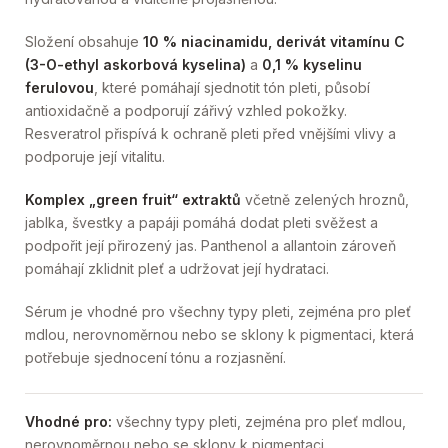
Složení obsahuje
10 % niacinamidu, derivát vitamínu C
(3-O-ethyl askorbová kyselina)
a
0,1 % kyselinu
ferulovou
, které pomáhají sjednotit tón pleti, působí
antioxidačně a podporují zářivý vzhled pokožky.
Resveratrol přispívá k ochraně pleti před vnějšími vlivy a
podporuje její vitalitu.
Komplex „green fruit“ extraktů
včetně zelených hroznů,
jablka, švestky a papáji pomáhá dodat pleti svěžest a
podpořit její přirozený jas. Panthenol a allantoin zároveň
pomáhají zklidnit pleť a udržovat její hydrataci.
Sérum je vhodné pro všechny typy pleti, zejména pro pleť
mdlou, nerovnoměrnou nebo se sklony k pigmentaci, která
potřebuje sjednocení tónu a rozjasnění.
Vhodné pro:
všechny typy pleti, zejména pro pleť mdlou,
nerovnoměrnou nebo se sklony k pigmentaci