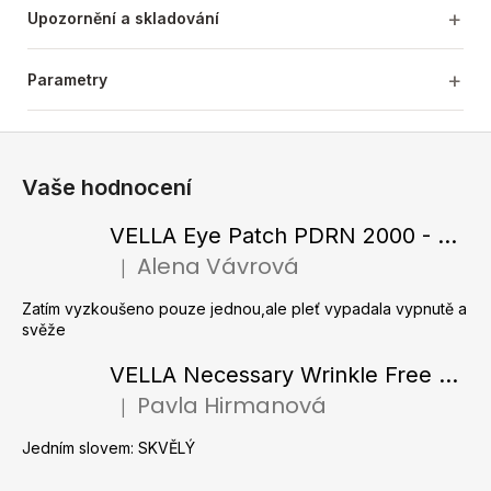
Upozornění a skladování
Parametry
Z
á
Vaše hodnocení
p
a
VELLA Eye Patch PDRN 2000 - Tající hydrogelové náplasti pod oči s PDRN 72 g / 60 ks
t
Alena Vávrová
|
Hodnocení produktu je 5 z 5 hvězdiček.
í
Zatím vyzkoušeno pouze jednou,ale pleť vypadala vypnutě a
svěže
VELLA Necessary Wrinkle Free Ampoule - Protivrásková ampule s kolagenovými vlákny a zlatým práškem 50 ml
Pavla Hirmanová
|
Hodnocení produktu je 5 z 5 hvězdiček.
Jedním slovem: SKVĚLÝ