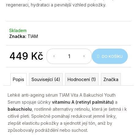
č
regeneraci, hydrataci a pevnější vzhled pokožky.
u
j
e
m
Skladem
e
Značka:
TIAM
449 Kč
DO KOŠÍKU
Měrná
cena:
Popis
Související (4)
Hodnocení (1)
Značka
Lehké anti-ageing sérum TIAM Vita A Bakuchiol Youth
Serum spojuje účinky
vitamínu A (retinyl palmitátu)
a
bakuchiolu
, rostlinné alternativy retinolu, která je šetrná i k
citlivé pleti. Společně pomáhají redukovat jemné linky,
zlepšit elasticitu pokožky a sjednotit její tón, aniž by
způsobovaly podráždění nebo suchost.