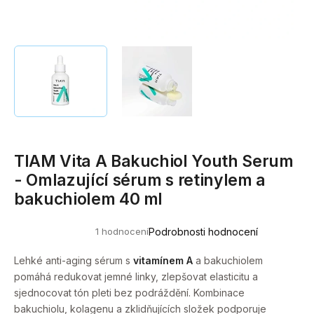
a
j
í
t
?
TIAM Vita A Bakuchiol Youth Serum
HLEDAT
- Omlazující sérum s retinylem a
bakuchiolem 40 ml
D
1 hodnocení
Podrobnosti hodnocení
o
Průměrné
hodnocení
p
produktu
Lehké anti-aging sérum s
vitamínem A
a bakuchiolem
o
je
pomáhá redukovat jemné linky, zlepšovat elasticitu a
5,0
r
z
sjednocovat tón pleti bez podráždění. Kombinace
u
5
bakuchiolu, kolagenu a zklidňujících složek podporuje
hvězdiček.