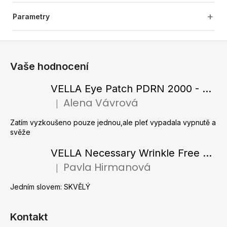
Parametry
Z
á
Vaše hodnocení
p
a
VELLA Eye Patch PDRN 2000 - Tající hydrogelové náplasti pod oči s PDRN 72 g / 60 ks
t
Alena Vávrová
|
Hodnocení produktu je 5 z 5 hvězdiček.
í
Zatím vyzkoušeno pouze jednou,ale pleť vypadala vypnutě a
svěže
VELLA Necessary Wrinkle Free Ampoule - Protivrásková ampule s kolagenovými vlákny a zlatým práškem 50 ml
Pavla Hirmanová
|
Hodnocení produktu je 5 z 5 hvězdiček.
Jedním slovem: SKVĚLÝ
Kontakt