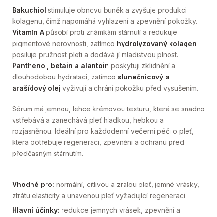
Bakuchiol
stimuluje obnovu buněk a zvyšuje produkci
kolagenu, čímž napomáhá vyhlazení a zpevnění pokožky.
Vitamín A
působí proti známkám stárnutí a redukuje
pigmentové nerovnosti, zatímco
hydrolyzovaný kolagen
posiluje pružnost pleti a dodává jí mladistvou plnost.
Panthenol, betain a alantoin
poskytují zklidnění a
dlouhodobou hydrataci, zatímco
slunečnicový a
arašídový olej
vyživují a chrání pokožku před vysušením.
Sérum má jemnou, lehce krémovou texturu, která se snadno
vstřebává a zanechává pleť hladkou, hebkou a
rozjasněnou. Ideální pro každodenní večerní péči o pleť,
která potřebuje regeneraci, zpevnění a ochranu před
předčasným stárnutím.
Vhodné pro:
normální, citlivou a zralou pleť, jemné vrásky,
ztrátu elasticity a unavenou pleť vyžadující regeneraci
Hlavní účinky:
redukce jemných vrásek, zpevnění a