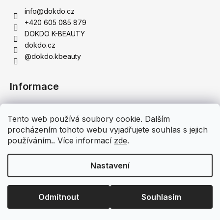
info
@
dokdo.cz
+420 605 085 879
DOKDO K-BEAUTY
dokdo.cz
@dokdo.kbeauty
Informace
Obchodní podmínky
Tento web používá soubory cookie. Dalším
Podmínky ochrany osobních údajů
procházením tohoto webu vyjadřujete souhlas s jejich
Doprava a platba
používáním.. Více informací
zde
.
Moje objednávka
Nastavení
Vytvořil Shoptet
Copyright 2026
DOKDO K-BEAUTY - Originální korejská
Odmítnout
Souhlasím
kosmetika
. Všechna práva vyhrazena.