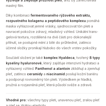
vyživuje a zlepšuje pružnost pleti
, aniž by zanechávala
mastný film.
Díky kombinaci
fermentovaného rýžového extraktu,
rozpustného kolagenu a peptidového komplexu
pomáhá
maska vyhlazovat jemné vrásky, sjednocovat tón pleti a
navracet pokožce zdravý, mladistvý vzhled. Unikátní trans-
gelová textura, rozdělená na dvě části pro dokonalejší
přilnutí, se postupně mění z bílé do průhledné, zatímco
účinné složky pronikají hluboko do všech vrstev pokožky.
Součástí složení je také
komplex Hyaldeca
, tvořený
8 typy
kyseliny hyaluronové
, který zajišťuje intenzivní hydrataci a
vyhlazený vzhled.
Panthenol a alantoin
zklidňují a zjemňují
pleť, zatímco
ceramidy
a
niacinamid
posilují kožní bariéru
a podporují rovnoměrný tón pleti. Výsledkem je hladká,
pružná a rozjasněná pleť, která působí svěže a zdravě.
Vhodné pro:
všechny typy pleti, unavenou pleť, zralou pleť
a pleť se ztrátou elasticity