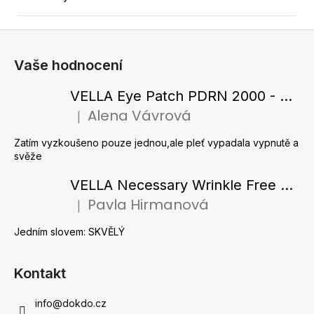
Z
á
Vaše hodnocení
p
a
VELLA Eye Patch PDRN 2000 - Tající hydrogelové náplasti pod oči s PDRN 72 g / 60 ks
t
Alena Vávrová
|
Hodnocení produktu je 5 z 5 hvězdiček.
í
Zatím vyzkoušeno pouze jednou,ale pleť vypadala vypnutě a
svěže
VELLA Necessary Wrinkle Free Ampoule - Protivrásková ampule s kolagenovými vlákny a zlatým práškem 50 ml
Pavla Hirmanová
|
Hodnocení produktu je 5 z 5 hvězdiček.
Jedním slovem: SKVĚLÝ
Kontakt
info
@
dokdo.cz