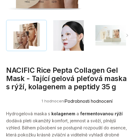
a
j
í
t
?
NACIFIC Rice Pepta Collagen Gel
HLEDAT
Mask - Tající gelová pleťová maska
s rýží, kolagenem a peptidy 35 g
D
1 hodnocení
Podrobnosti hodnocení
o
Průměrné
hodnocení
p
produktu
Hydrogelová maska s
kolagenem
a
fermentovanou rýží
o
je
dodává pleti okamžitý komfort, jemnost a svěží, plnější
5,0
r
z
vzhled. Během působení se postupně rozpouští do esence,
u
5
která pokožku krásně zvláční a viditelně vyhladí drobné
hvězdiček.