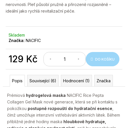
č
nerovnosti. Pleť působí pružně a přirozeně rozjasněně –
u
ideální jako rychlá revitalizační péče.
j
e
m
e
Skladem
Značka:
NACIFIC
129 Kč
DO KOŠÍKU
Měrná
cena:
Popis
Související (6)
Hodnocení (1)
Značka
Prémiová
hydrogelová maska
NACIFIC Rice Pepta
Collagen Gel Mask nové generace, která se při kontaktu s
pokožkou
postupně rozpouští do hydratační esence
,
čímž umožňuje intenzivní vstřebávání aktivních látek. Během
přibližně jedné hodiny maska
hloubkově hydratuje,