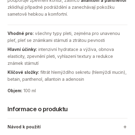
podporuje zpevnění kontur, zatímco
allantoin a panthenol
zklidňují případné podráždění a zanechávají pokožku
sametově hebkou a komfortní.
Vhodné pro:
všechny typy pleti, zejména pro unavenou
pleť, pleť se známkami stárnutí a ztrátou pevnosti
Hlavní účinky:
intenzivní hydratace a výživa, obnova
elasticity, zpevnění pleti, vyhlazení textury a redukce
známek stárnutí
Klíčové složky:
filtrát hlemýždího sekretu (hlemýždí mucin),
betain, panthenol, allantoin a adenosin
Objem:
100 ml
Informace o produktu
Návod k použití