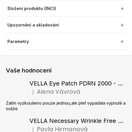
Složení produktu (INCI)
Upozornění a skladování
Parametry
Z
á
Vaše hodnocení
p
a
VELLA Eye Patch PDRN 2000 - Tající hydrogelové náplasti pod oči s PDRN 72 g / 60 ks
t
Alena Vávrová
|
Hodnocení produktu je 5 z 5 hvězdiček.
í
Zatím vyzkoušeno pouze jednou,ale pleť vypadala vypnutě a
svěže
VELLA Necessary Wrinkle Free Ampoule - Protivrásková ampule s kolagenovými vlákny a zlatým práškem 50 ml
Pavla Hirmanová
|
Hodnocení produktu je 5 z 5 hvězdiček.