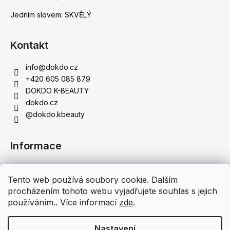
Jedním slovem: SKVĚLÝ
Kontakt
info
@
dokdo.cz
+420 605 085 879
DOKDO K-BEAUTY
dokdo.cz
@dokdo.kbeauty
Informace
Obchodní podmínky
Tento web používá soubory cookie. Dalším
Podmínky ochrany osobních údajů
procházením tohoto webu vyjadřujete souhlas s jejich
Doprava a platba
používáním.. Více informací
zde
.
Moje objednávka
Nastavení