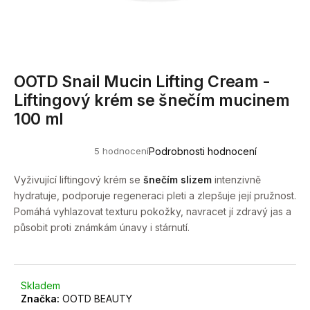
a
j
í
t
OOTD Snail Mucin Lifting Cream -
?
Liftingový krém se šnečím mucinem
100 ml
5 hodnocení
Podrobnosti hodnocení
Průměrné
HLEDAT
hodnocení
produktu
Vyživující liftingový krém se
šnečím slizem
intenzivně
je
hydratuje, podporuje regeneraci pleti a zlepšuje její pružnost.
4,4
z
Pomáhá vyhlazovat texturu pokožky, navracet jí zdravý jas a
5
D
působit proti známkám únavy i stárnutí.
hvězdiček.
o
p
o
r
Skladem
u
Značka:
OOTD BEAUTY