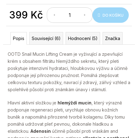
č
u
399 Kč
j
DO KOŠÍKU
e
Měrná
m
cena:
e
Popis
Související (6)
Hodnocení (5)
Značka
OOTD Snail Mucin Lifting Cream je vyživující a zpevňující
krém s obsahem filtrátu hlemýždího sekretu, který pleti
poskytuje intenzivní hydrataci, hloubkovou výživu a účinně
podporuje její přirozenou pružnost. Pomáhá zlepšovat
celkovou texturu pokožky, navrací jí zdravý, zářivý vzhled a
spolehlivě působí proti známkám únavy i stárnutí.
Hlavní aktivní složkou je
hlemýždí mucin
, který výrazně
podporuje regeneraci pleti, urychluje obnovu kožních
buněk a napomáhá přirozené tvorbě kolagenu. Díky tomu
pomáhá udržovat pleť pevnou, dokonale hladkou a
elastickou.
Adenosin
účinně působí proti vráskám and