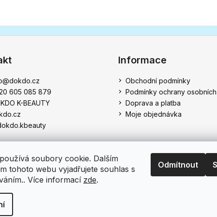
akt
Informace
o
@
dokdo.cz
Obchodní podmínky
20 605 085 879
Podmínky ochrany osobních
KDO K-BEAUTY
Doprava a platba
kdo.cz
Moje objednávka
okdo.kbeauty
používá soubory cookie. Dalším
Odmítnout
S
m tohoto webu vyjadřujete souhlas s
íváním.. Více informací
zde
.
ejská kosmetika
. Všechna práva vyhrazena.
ní