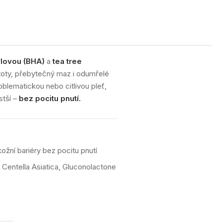
ylovou (BHA)
a
tea tree
toty, přebytečný maz i odumřelé
roblematickou nebo citlivou pleť,
stší –
bez pocitu pnutí.
ožní bariéry bez pocitu pnutí
, Centella Asiatica, Gluconolactone