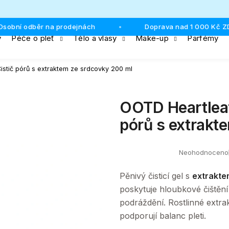
ní odběr na prodejnách
Doprava nad 1 000 Kč ZDA
•
y
Péče o pleť
Tělo a vlasy
Make-up
Parfémy
Co potřebujete najít?
istič pórů s extraktem ze srdcovky 200 ml
HLEDAT
OOTD Heartleaf
pórů s extrakt
Doporučujeme
Neohodnoceno
Průměrné
hodnocení
produktu
Pěnivý čisticí gel s
extrakte
je
0,0
poskytuje hloubkové čištění
z
podráždění. Rostlinné extra
5
hvězdiček.
podporují balanc pleti.