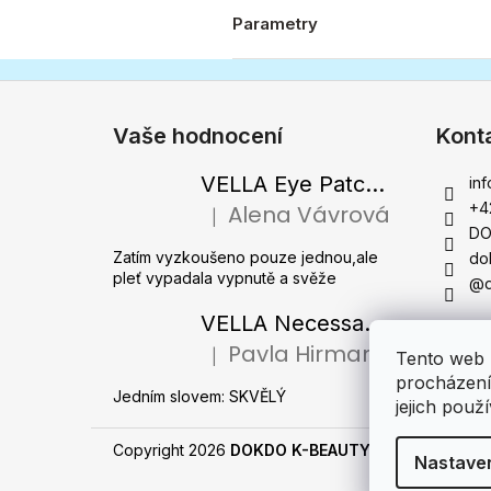
Parametry
Z
á
Vaše hodnocení
Kont
p
a
VELLA Eye Patch PDRN 2000 - Tající hydrogelové náplasti pod oči s PDRN 72 g / 60 ks
inf
t
+4
Alena Vávrová
|
Hodnocení produktu je 5 z 5 hvězdiček.
í
DO
Zatím vyzkoušeno pouze jednou,ale
do
pleť vypadala vypnutě a svěže
@d
VELLA Necessary Wrinkle Free Ampoule - Protivrásková ampule s kolagenovými vlákny a zlatým práškem 50 ml
Pavla Hirmanová
|
Tento web 
Hodnocení produktu je 5 z 5 hvězdiček.
procházení
Jedním slovem: SKVĚLÝ
jejich použ
Copyright 2026
DOKDO K-BEAUTY - Originální kor
Nastave