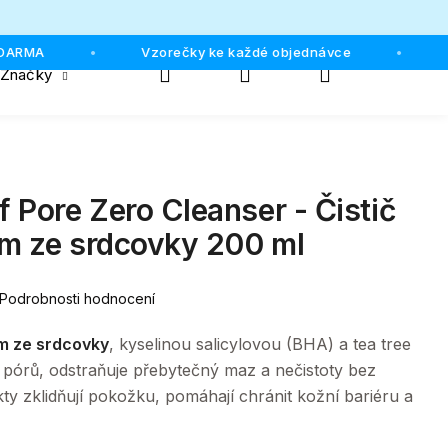
RMA
Vzorečky ke každé objednávce
Oso
•
•
Hledat
Přihlášení
Nákupní
Značky
košík
 Pore Zero Cleanser - Čistič
em ze srdcovky 200 ml
Podrobnosti hodnocení
m ze srdcovky
, kyselinou salicylovou (BHA) a tea tree
 pórů, odstraňuje přebytečný maz a nečistoty bez
kty zklidňují pokožku, pomáhají chránit kožní bariéru a