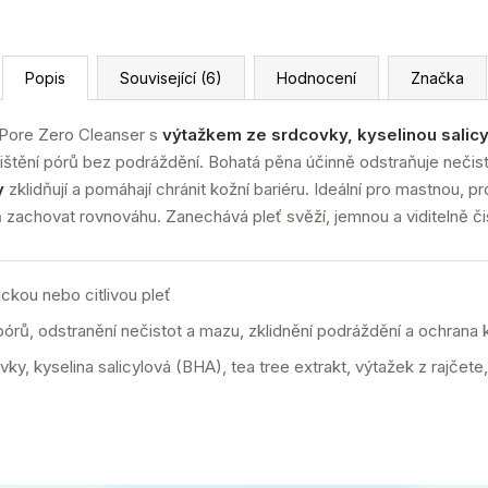
Popis
Související (6)
Hodnocení
Značka
 Pore Zero Cleanser s
výtažkem ze srdcovky, kyselinou salic
štění pórů bez podráždění. Bohatá pěna účinně odstraňuje nečis
y
zklidňují a pomáhají chránit kožní bariéru. Ideální pro mastnou, p
ň zachovat rovnováhu. Zanechává pleť svěží, jemnou a viditelně či
kou nebo citlivou pleť
órů, odstranění nečistot a mazu, zklidnění podráždění a ochrana k
y, kyselina salicylová (BHA), tea tree extrakt, výtažek z rajčete