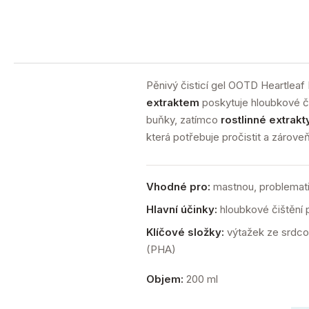
Pěnivý čisticí gel OOTD Heartleaf
extraktem
poskytuje hloubkové či
buňky, zatímco
rostlinné extrakt
která potřebuje pročistit a zárove
Vhodné pro:
mastnou, problematic
Hlavní účinky:
hloubkové čištění p
Klíčové složky:
výtažek ze srdcovk
(PHA)
Objem:
200 ml