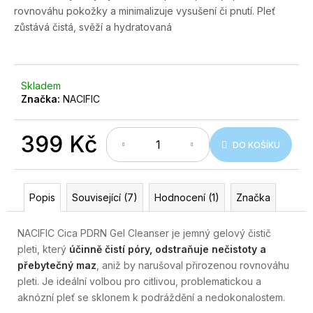
č
rovnováhu pokožky a minimalizuje vysušení či pnutí. Pleť
u
zůstává čistá, svěží a hydratovaná
j
e
m
e
Skladem
Značka:
NACIFIC
399 Kč
DO KOŠÍKU
Měrná
cena:
Popis
Související (7)
Hodnocení (1)
Značka
NACIFIC Cica PDRN Gel Cleanser je jemný gelový čistič
pleti, který
účinně čistí póry, odstraňuje nečistoty a
přebytečný maz
, aniž by narušoval přirozenou rovnováhu
pleti. Je ideální volbou pro citlivou, problematickou a
aknózní pleť se sklonem k podráždění a nedokonalostem.