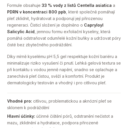
Formule obsahuje
33 % vody z listů
Centella asiatica
a
PDRN v koncentraci 800 ppb
, které společně pomáhají
pleť zklidnit, hydratovat a podporují její přirozenou
regeneraci. Čisticí složení je doplněno o
Capryloyl
Salicylic Acid
, jemnou formu exfoliační kyseliny, která
pomáhá odstraňovat odumřelé kožní buňky a udržovat póry
čisté bez zbytečného podráždění.
Díky mírně kyselému pH 5,5 gel respektuje kožní bariéru a
minimalizuje riziko vysušení či pnutí. Lehká gelová textura se
při kontaktu s vodou jemně napění, snadno se oplachuje a
zanechává pleť čistou, svěží a komfortní. Produkt je
dermatologicky testován a vhodný i pro citlivou pleť.
Vhodné pro:
citlivou, problematickou a aknózní pleť se
sklonem k podráždění
Hlavní účinky:
účinné čištění pórů, odstranění nečistot a
mazu, zklidnění a hydratace, podpora přirozené