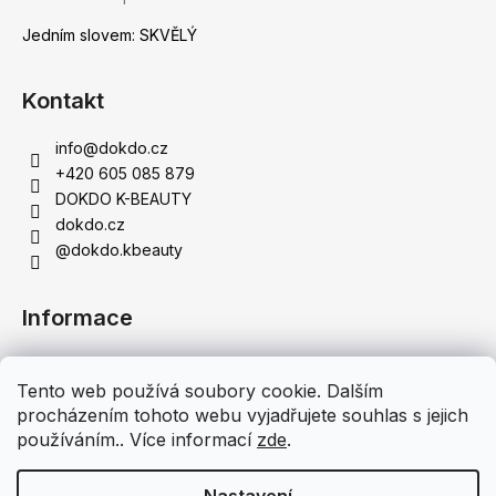
Hodnocení produktu je 5 z 5 hvězdiček.
Jedním slovem: SKVĚLÝ
Kontakt
info
@
dokdo.cz
+420 605 085 879
DOKDO K-BEAUTY
dokdo.cz
@dokdo.kbeauty
Informace
Obchodní podmínky
Tento web používá soubory cookie. Dalším
Podmínky ochrany osobních údajů
procházením tohoto webu vyjadřujete souhlas s jejich
Doprava a platba
používáním.. Více informací
zde
.
Moje objednávka