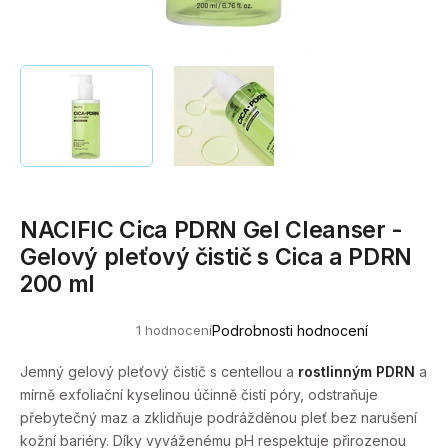
a
j
í
t
?
NACIFIC Cica PDRN Gel Cleanser -
HLEDAT
Gelový pleťový čistič s Cica a PDRN
200 ml
D
1 hodnocení
Podrobnosti hodnocení
o
Průměrné
hodnocení
p
produktu
Jemný gelový pleťový čistič s centellou a
rostlinným PDRN
a
o
je
mírně exfoliační kyselinou účinně čistí póry, odstraňuje
5,0
r
z
přebytečný maz a zklidňuje podrážděnou pleť bez narušení
u
5
kožní bariéry. Díky vyváženému pH respektuje přirozenou
hvězdiček.