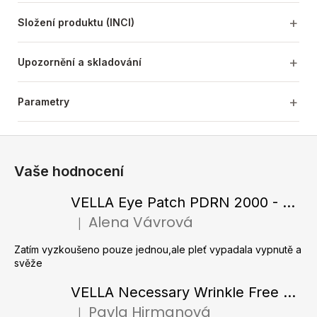
Složení produktu (INCI)
Upozornění a skladování
Parametry
Z
á
Vaše hodnocení
p
a
VELLA Eye Patch PDRN 2000 - Tající hydrogelové náplasti pod oči s PDRN 72 g / 60 ks
t
Alena Vávrová
|
Hodnocení produktu je 5 z 5 hvězdiček.
í
Zatím vyzkoušeno pouze jednou,ale pleť vypadala vypnutě a
svěže
VELLA Necessary Wrinkle Free Ampoule - Protivrásková ampule s kolagenovými vlákny a zlatým práškem 50 ml
Pavla Hirmanová
|