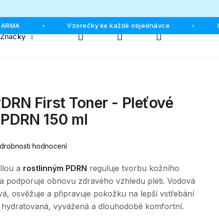
MA
Vzorečky ke každé objednávce
Osob
•
•
Hledat
Přihlášení
Nákupní
Značky
košík
DRN First Toner - Pleťové
 PDRN 150 ml
drobnosti hodnocení
llou a
rostlinným PDRN
reguluje tvorbu kožního
 a podporuje obnovu zdravého vzhledu pleti. Vodová
vá, osvěžuje a připravuje pokožku na lepší vstřebání
á hydratovaná, vyvážená a dlouhodobě komfortní.