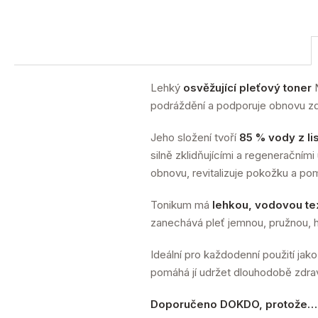
Lehký
osvěžující pleťový toner
N
podráždění a podporuje obnovu zdr
Jeho složení tvoří
85 % vody z lis
silně zklidňujícími a regeneračním
obnovu, revitalizuje pokožku a pomá
Tonikum má
lehkou, vodovou te
zanechává pleť jemnou, pružnou, 
Ideální pro každodenní použití jako
pomáhá jí udržet dlouhodobě zdra
Doporučeno DOKDO, protože…