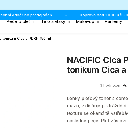
í odběr na prodejnách
Doprava nad 1 000 Kč ZDAR
•
y
Péče o pleť
Tělo a vlasy
Make-up
Parfémy
Co potřebujete najít?
é tonikum Cica a PDRN 150 ml
HLEDAT
NACIFIC Cica P
tonikum Cica a
Doporučujeme
3 hodnocení
Po
Průměrné
hodnocení
produktu
Lehký pleťový toner s cente
je
5,0
mazu, zklidňuje podráždění
z
textura se okamžitě vstřebá
5
hvězdiček.
následné péče. Pleť zůstáv