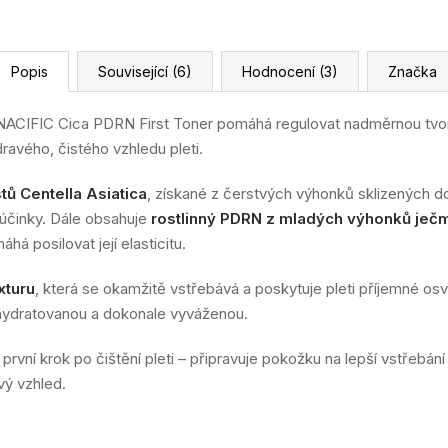
Popis
Související (6)
Hodnocení (3)
Značka
ACIFIC Cica PDRN First Toner pomáhá regulovat nadměrnou tvor
avého, čistého vzhledu pleti.
tů Centella Asiatica
, získané z čerstvých výhonků sklizených d
i účinky. Dále obsahuje
rostlinný PDRN z mladých výhonků ječ
há posilovat její elasticitu.
xturu
, která se okamžitě vstřebává a poskytuje pleti příjemné osvě
hydratovanou a dokonale vyváženou.
 první krok po čištění pleti – připravuje pokožku na lepší vstřebán
vý vzhled.