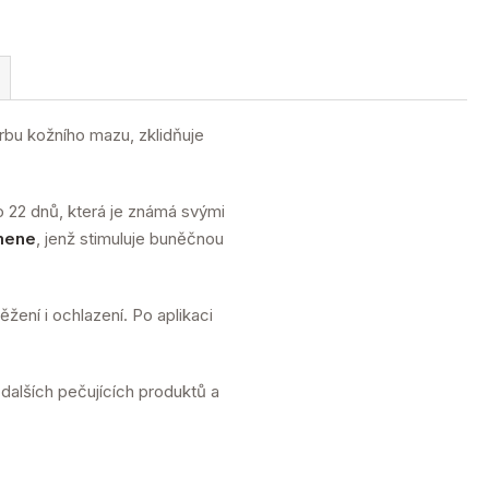
bu kožního mazu, zklidňuje
o 22 dnů, která je známá svými
mene
, jenž stimuluje buněčnou
žení i ochlazení. Po aplikaci
í dalších pečujících produktů a