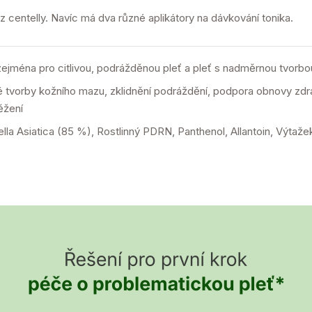
 centelly. Navíc má dva různé aplikátory na dávkování tonika.
zejména pro citlivou, podrážděnou pleť a pleť s nadměrnou tvorb
tvorby kožního mazu, zklidnění podráždění, podpora obnovy zdra
ěžení
ella Asiatica (85 %), Rostlinný PDRN, Panthenol, Allantoin, Výtaž