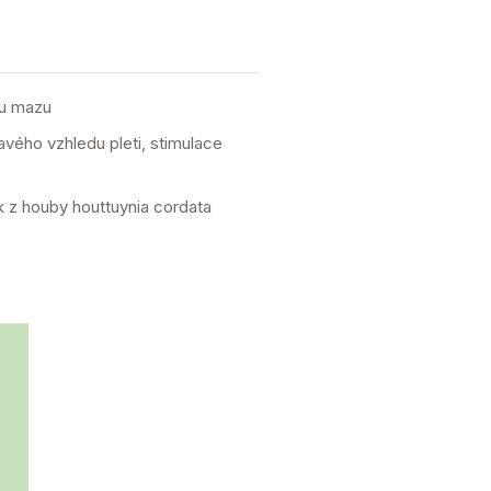
ou mazu
vého vzhledu pleti, stimulace
ek z houby houttuynia cordata