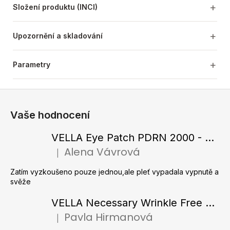
Složení produktu (INCI)
Upozornění a skladování
Parametry
Z
á
Vaše hodnocení
p
a
VELLA Eye Patch PDRN 2000 - Tající hydrogelové náplasti pod oči s PDRN 72 g / 60 ks
t
Alena Vávrová
|
Hodnocení produktu je 5 z 5 hvězdiček.
í
Zatím vyzkoušeno pouze jednou,ale pleť vypadala vypnutě a
svěže
VELLA Necessary Wrinkle Free Ampoule - Protivrásková ampule s kolagenovými vlákny a zlatým práškem 50 ml
Pavla Hirmanová
|
Hodnocení produktu je 5 z 5 hvězdiček.