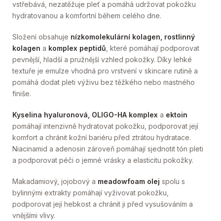
vstřebává, nezatěžuje pleť a pomáhá udržovat pokožku
hydratovanou a komfortní během celého dne.
Složení obsahuje
nízkomolekulární kolagen, rostlinný
kolagen
a
komplex peptidů
, které pomáhají podporovat
pevnější, hladší a pružnější vzhled pokožky. Díky lehké
textuře je emulze vhodná pro vrstvení v skincare rutině a
pomáhá dodat pleti výživu bez těžkého nebo mastného
finiše.
Kyselina hyaluronová, OLIGO-HA komplex
a
ektoin
pomáhají intenzivně hydratovat pokožku, podporovat její
komfort a chránit kožní bariéru před ztrátou hydratace.
Niacinamid a adenosin zároveň pomáhají sjednotit tón pleti
a podporovat péči o jemné vrásky a elasticitu pokožky.
Makadamiový, jojobový a
meadowfoam olej
spolu s
bylinnými extrakty pomáhají vyživovat pokožku,
podporovat její hebkost a chránit ji před vysušováním a
vnějšími vlivy.