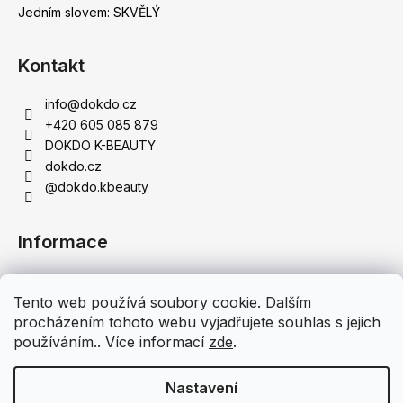
Jedním slovem: SKVĚLÝ
Kontakt
info
@
dokdo.cz
+420 605 085 879
DOKDO K-BEAUTY
dokdo.cz
@dokdo.kbeauty
Informace
Obchodní podmínky
Tento web používá soubory cookie. Dalším
Podmínky ochrany osobních údajů
procházením tohoto webu vyjadřujete souhlas s jejich
Doprava a platba
používáním.. Více informací
zde
.
Moje objednávka
Nastavení
Vytvořil Shoptet