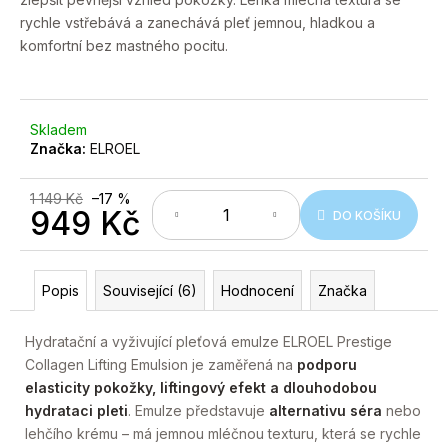
č
5
u
rychle vstřebává a zanechává pleť jemnou, hladkou a
hvězdiček.
j
komfortní bez mastného pocitu.
e
m
e
Skladem
Značka:
ELROEL
1 149 Kč
–17 %
949 Kč
DO KOŠÍKU
Měrná
cena:
Popis
Související (6)
Hodnocení
Značka
Hydratační a vyživující pleťová emulze ELROEL Prestige
Collagen Lifting Emulsion je zaměřená na
podporu
elasticity pokožky, liftingový efekt a dlouhodobou
hydrataci pleti
. Emulze představuje
alternativu séra
nebo
lehčího krému – má jemnou mléčnou texturu, která se rychle