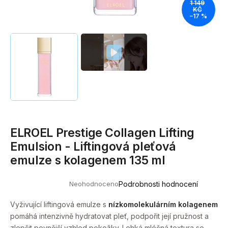
1 149
a
KČ
–17 %
j
í
t
?
HLEDAT
ELROEL Prestige Collagen Lifting
Emulsion - Liftingová pleťová
emulze s kolagenem 135 ml
D
o
p
Neohodnoceno
Podrobnosti hodnocení
Průměrné
o
hodnocení
produktu
Vyživující liftingová emulze s
nízkomolekulárním kolagenem
r
je
pomáhá intenzivně hydratovat pleť, podpořit její pružnost a
u
0,0
z
zlepšit pevnější vzhled pokožky. Lehká mléčná textura se