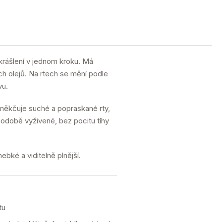
zkrášlení v jednom kroku. Má
h olejů. Na rtech se mění podle
vu.
ěkčuje suché a popraskané rty,
hodobě vyživené, bez pocitu tíhy
ebké a viditelně plnější.
tu