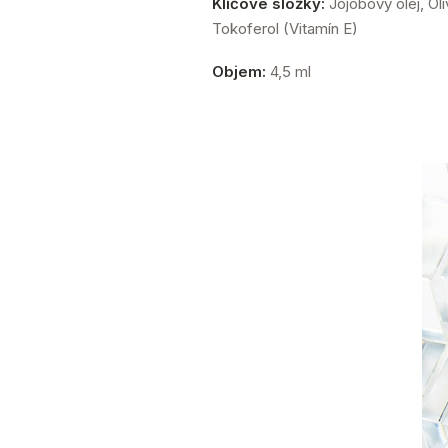
Klíčové složky:
Jojobový olej, Oli
Tokoferol (Vitamín E)
Objem:
4,5 ml