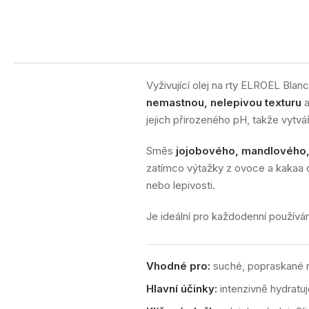
Vyživující olej na rty ELROEL Blan
nemastnou, nelepivou texturu
a
jejich přirozeného pH, takže vytváří
Směs
jojobového, mandlového,
zatímco výtažky z ovoce a kakaa do
nebo lepivosti.
Je ideální pro každodenní používání
Vhodné pro:
suché, popraskané r
Hlavní účinky:
intenzivně hydratuj