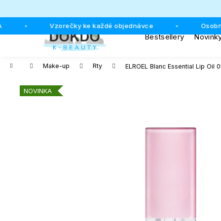
K
o
Přejít
Zpět
Zpět
Vzorečky ke každé objednávce
Osobní odb
•
•
š
na
Bestsellery
Novink
do
do
obsah
í
k
obchodu
obchodu
Domů
Make-up
Rty
ELROEL Blanc Essential Lip Oil 0
NOVINKA