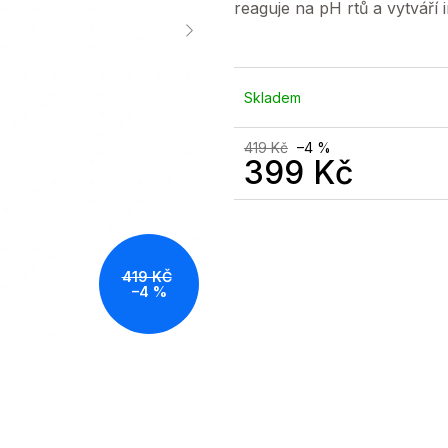
reaguje na pH rtů a vytváří i
Skladem
419 Kč
–4 %
399 Kč
Měrná
cena:
419 KČ
–4 %