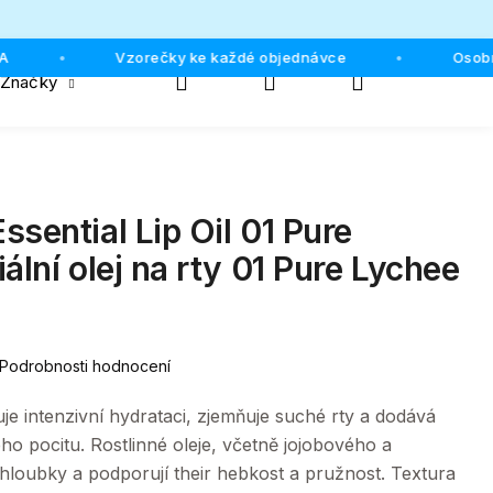
Vzorečky ke každé objednávce
Osobní odb
•
•
Hledat
Přihlášení
Nákupní
Značky
košík
sential Lip Oil 01 Pure
ální olej na rty 01 Pure Lychee
Podrobnosti hodnocení
je intenzivní hydrataci, zjemňuje suché rty a dodává
ého pocitu. Rostlinné oleje, včetně jojobového a
 hloubky a podporují their hebkost a pružnost. Textura