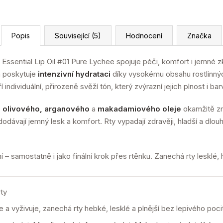
Popis
Související (5)
Hodnocení
Značka
c Essential Lip Oil #01 Pure Lychee spojuje péči, komfort i jemné 
 poskytuje
intenzivní hydrataci
díky vysokému obsahu rostlinnýc
 individuální, přirozeně svěží tón, který zvýrazní jejich plnost i bar
 olivového, arganového
a
makadamiového oleje
okamžitě zm
dávají jemný lesk a komfort. Rty vypadají zdravěji, hladší a dlou
 – samostatně i jako finální krok přes rtěnku. Zanechá rty lesklé, h
ty
e a vyživuje, zanechá rty hebké, lesklé a plnější bez lepivého poci