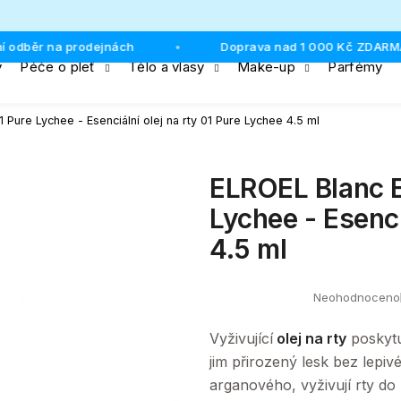
ěr na prodejnách
Doprava nad 1 000 Kč ZDARMA
•
y
Péče o pleť
Tělo a vlasy
Make-up
Parfémy
Co potřebujete najít?
1 Pure Lychee - Esenciální olej na rty 01 Pure Lychee 4.5 ml
HLEDAT
ELROEL Blanc Es
Lychee - Esenci
4.5 ml
Doporučujeme
Neohodnoceno
Průměrné
hodnocení
produktu
Vyživující
olej na rty
poskytu
je
0,0
jim přirozený lesk bez lepiv
z
arganového, vyživují rty do
5
hvězdiček.