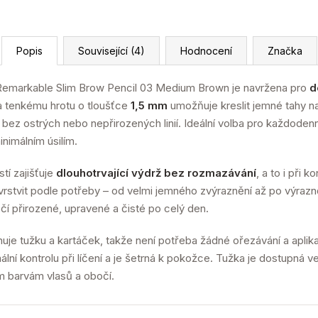
Popis
Související (4)
Hodnocení
Značka
 Remarkable Slim Brow Pencil 03 Medium Brown je navržena pro
d
ra tenkému hrotu o tloušťce
1,5 mm
umožňuje kreslit jemné tahy na
ez ostrých nebo nepřirozených linií. Ideální volba pro každodenní lí
nimálním úsilím.
tí zajišťuje
dlouhotrvající výdrž bez rozmazávání
, a to i při
stvit podle potřeby – od velmi jemného zvýraznění až po výrazněj
čí přirozené, upravené a čisté po celý den.
je tužku a kartáček, takže není potřeba žádné ořezávání a aplik
lní kontrolu při líčení a je šetrná k pokožce. Tužka je dostupná v
m barvám vlasů a obočí.