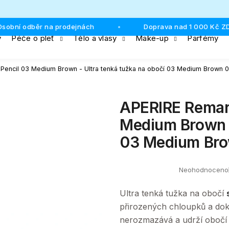
ní odběr na prodejnách
Doprava nad 1 000 Kč ZDAR
•
y
Péče o pleť
Tělo a vlasy
Make-up
Parfémy
Co potřebujete najít?
Pencil 03 Medium Brown - Ultra tenká tužka na obočí 03 Medium Brown 0
HLEDAT
APERIRE Remark
Medium Brown -
03 Medium Bro
Doporučujeme
Neohodnoceno
Průměrné
hodnocení
produktu
Ultra tenká tužka na obočí
je
0,0
přirozených chloupků a doko
z
nerozmazává a udrží obočí
5
hvězdiček.