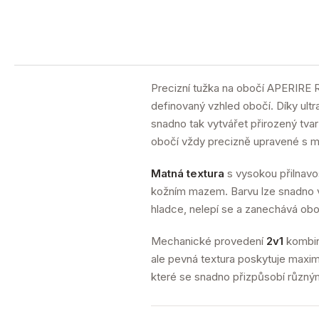
Precizní tužka na obočí APERIRE
definovaný vzhled obočí. Díky ult
snadno tak vytvářet přirozený tvar b
obočí vždy precizně upravené s mi
Matná textura
s vysokou přilnavos
kožním mazem. Barvu lze snadno vr
hladce, nelepí se a zanechává obo
Mechanické provedení
2v1
kombinu
ale pevná textura poskytuje maximá
které se snadno přizpůsobí různý