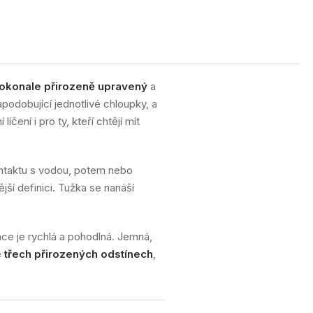
okonale přirozeně upravený
a
podobující jednotlivé chloupky, a
čení i pro ty, kteří chtějí mít
 kontaktu s vodou, potem nebo
ší definici. Tužka se nanáší
ace je rychlá a pohodlná. Jemná,
e
třech přirozených odstínech
,