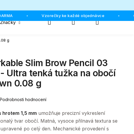
MA
Vzorečky ke každé objednávce
Osob
•
•
Hledat
Přihlášení
Nákupní
Značky
.08 g
košík
able Slim Brow Pencil 03
 Ultra tenká tužka na obočí
wn 0.08 g
Podrobnosti hodnocení
s hrotem 1,5 mm
umožňuje precizní vykreslení
nalý tvar obočí. Matná, vysoce přilnavá textura se
 upravené po celý den. Mechanické provedení s