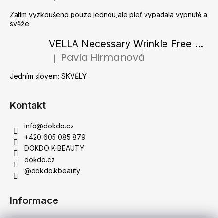
í
Zatím vyzkoušeno pouze jednou,ale pleť vypadala vypnutě a
svěže
VELLA Necessary Wrinkle Free Ampoule - Protivrásková ampule s kolagenovými vlákny a zlatým práškem 50 ml
Pavla Hirmanová
|
Hodnocení produktu je 5 z 5 hvězdiček.
Jedním slovem: SKVĚLÝ
Kontakt
info
@
dokdo.cz
+420 605 085 879
DOKDO K-BEAUTY
dokdo.cz
@dokdo.kbeauty
Informace