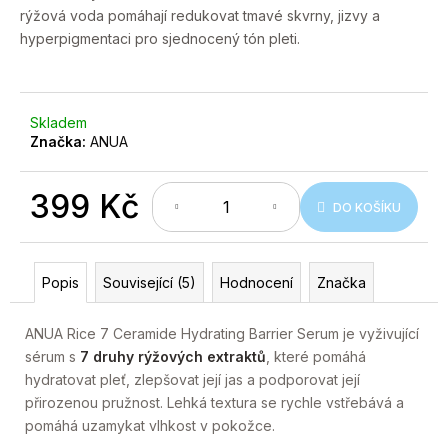
č
rýžová voda pomáhají redukovat tmavé skvrny, jizvy a
u
hyperpigmentaci pro sjednocený tón pleti.
j
e
m
e
Skladem
Značka:
ANUA
399 Kč
DO KOŠÍKU
Měrná
cena:
Popis
Související (5)
Hodnocení
Značka
ANUA Rice 7 Ceramide Hydrating Barrier Serum je vyživující
sérum s
7 druhy rýžových extraktů
, které pomáhá
hydratovat pleť, zlepšovat její jas a podporovat její
přirozenou pružnost. Lehká textura se rychle vstřebává a
pomáhá uzamykat vlhkost v pokožce.