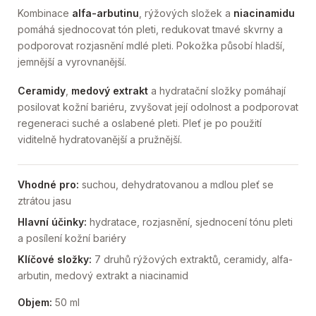
Kombinace
alfa-arbutinu
, rýžových složek a
niacinamidu
pomáhá sjednocovat tón pleti, redukovat tmavé skvrny a
podporovat rozjasnění mdlé pleti. Pokožka působí hladší,
jemnější a vyrovnanější.
Ceramidy
,
medový extrakt
a hydratační složky pomáhají
posilovat kožní bariéru, zvyšovat její odolnost a podporovat
regeneraci suché a oslabené pleti. Pleť je po použití
viditelně hydratovanější a pružnější.
Vhodné pro:
suchou, dehydratovanou a mdlou pleť se
ztrátou jasu
Hlavní účinky:
hydratace, rozjasnění, sjednocení tónu pleti
a posílení kožní bariéry
Klíčové složky:
7 druhů rýžových extraktů, ceramidy, alfa-
arbutin, medový extrakt a niacinamid
Objem:
50 ml