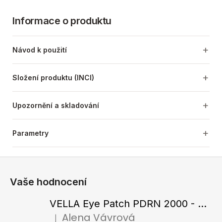
Informace o produktu
Návod k použití
Složení produktu (INCI)
Upozornění a skladování
Parametry
Z
á
Vaše hodnocení
p
a
VELLA Eye Patch PDRN 2000 - Tající hydrogelové náplasti pod oči s PDRN 72 g / 60 ks
t
Alena Vávrová
|
Hodnocení produktu je 5 z 5 hvězdiček.