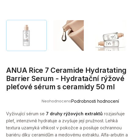
a
j
í
t
?
ANUA Rice 7 Ceramide Hydratating
HLEDAT
Barrier Serum - Hydratační rýžové
pleťové sérum s ceramidy 50 ml
D
Neohodnoceno
Podrobnosti hodnocení
o
Průměrné
hodnocení
p
produktu
Vyživující sérum se
7 druhy rýžových extraktů
rozjasňuje
o
je
pleť, intenzivně hydratuje a zvyšuje její pružnost. Lehká
0,0
r
z
textura uzamyká vlhkost v pokožce a posiluje ochrannou
u
5
bariéru díky ceramidům a medovému extraktu. Alfa-arbutin a
hvězdiček.