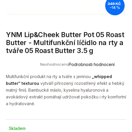
349 KČ
a
–14 %
j
í
t
YNM Lip&Cheek Butter Pot 05 Roast
?
Butter - Multifunkční líčidlo na rty a
tváře 05 Roast Butter 3.5 g
Neohodnoceno
Podrobnosti hodnocení
Průměrné
HLEDAT
hodnocení
produktu
Multifunkční produkt na rty a tváře s jemnou
„whipped
je
butter“ texturou
vytváří přirozený rozostřený efekt a hebký
0,0
z
matný finiš. Bambucké máslo, kyselina hyaluronová a
5
D
avokádový extrakt pomáhají udržovat pokožku i rty komfortní
hvězdiček.
o
a hydratované.
p
o
r
u
Skladem