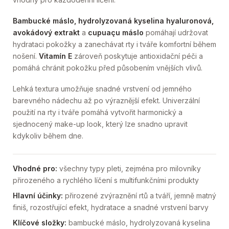
Bambucké máslo, hydrolyzovaná kyselina hyaluronová,
avokádový extrakt
a
cupuaçu máslo
pomáhají udržovat
hydrataci pokožky a zanechávat rty i tváře komfortní během
nošení.
Vitamín E
zároveň poskytuje antioxidační péči a
pomáhá chránit pokožku před působením vnějších vlivů.
Lehká textura umožňuje snadné vrstvení od jemného
barevného nádechu až po výraznější efekt. Univerzální
použití na rty i tváře pomáhá vytvořit harmonický a
sjednocený make-up look, který lze snadno upravit
kdykoliv během dne.
Vhodné pro:
všechny typy pleti, zejména pro milovníky
přirozeného a rychlého líčení s multifunkčními produkty
Hlavní účinky:
přirozené zvýraznění rtů a tváří, jemně matný
finiš, rozostřující efekt, hydratace a snadné vrstvení barvy
Klíčové složky:
bambucké máslo, hydrolyzovaná kyselina