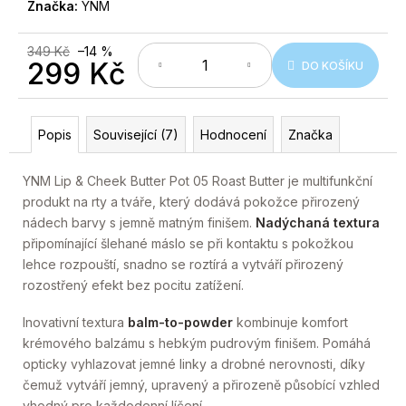
č
Značka:
YNM
u
j
349 Kč
–14 %
e
299 Kč
DO KOŠÍKU
m
Měrná
e
cena:
Popis
Související (7)
Hodnocení
Značka
YNM Lip & Cheek Butter Pot 05 Roast Butter je multifunkční
produkt na rty a tváře, který dodává pokožce přirozený
nádech barvy s jemně matným finišem.
Nadýchaná textura
připomínající šlehané máslo se při kontaktu s pokožkou
lehce rozpouští, snadno se roztírá a vytváří přirozený
rozostřený efekt bez pocitu zatížení.
Inovativní textura
balm-to-powder
kombinuje komfort
krémového balzámu s hebkým pudrovým finišem. Pomáhá
opticky vyhlazovat jemné linky a drobné nerovnosti, díky
čemuž vytváří jemný, upravený a přirozeně působící vzhled
vhodný pro každodenní líčení.