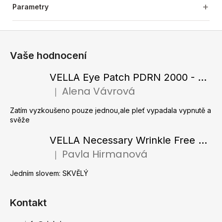
Parametry
Z
á
Vaše hodnocení
p
a
VELLA Eye Patch PDRN 2000 - Tající hydrogelové náplasti pod oči s PDRN 72 g / 60 ks
t
Alena Vávrová
|
Hodnocení produktu je 5 z 5 hvězdiček.
í
Zatím vyzkoušeno pouze jednou,ale pleť vypadala vypnutě a
svěže
VELLA Necessary Wrinkle Free Ampoule - Protivrásková ampule s kolagenovými vlákny a zlatým práškem 50 ml
Pavla Hirmanová
|
Hodnocení produktu je 5 z 5 hvězdiček.
Jedním slovem: SKVĚLÝ
Kontakt