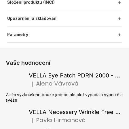
Složení produktu (INCI)
Upozornění a skladování
Parametry
Z
á
Vaše hodnocení
p
a
VELLA Eye Patch PDRN 2000 - Tající hydrogelové náplasti pod oči s PDRN 72 g / 60 ks
t
Alena Vávrová
|
Hodnocení produktu je 5 z 5 hvězdiček.
í
Zatím vyzkoušeno pouze jednou,ale pleť vypadala vypnutě a
svěže
VELLA Necessary Wrinkle Free Ampoule - Protivrásková ampule s kolagenovými vlákny a zlatým práškem 50 ml
Pavla Hirmanová
|
Hodnocení produktu je 5 z 5 hvězdiček.