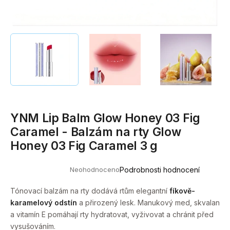
a
j
í
t
?
YNM Lip Balm Glow Honey 03 Fig
HLEDAT
Caramel - Balzám na rty Glow
Honey 03 Fig Caramel 3 g
D
Neohodnoceno
Podrobnosti hodnocení
o
Průměrné
hodnocení
p
produktu
Tónovací balzám na rty dodává rtům elegantní
fíkově-
o
je
karamelový odstín
a přirozený lesk. Manukový med, skvalan
0,0
r
z
a vitamín E pomáhají rty hydratovat, vyživovat a chránit před
u
5
vysušováním.
hvězdiček.