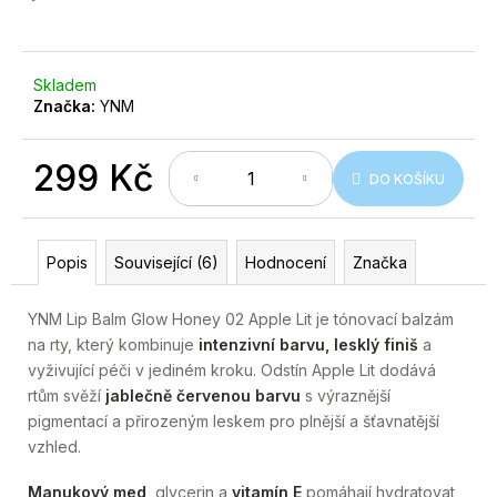
č
u
j
e
Skladem
m
Značka:
YNM
e
299 Kč
DO KOŠÍKU
Měrná
cena:
Popis
Související (6)
Hodnocení
Značka
YNM Lip Balm Glow Honey 02 Apple Lit je tónovací balzám
na rty, který kombinuje
intenzivní barvu, lesklý finiš
a
vyživující péči v jediném kroku. Odstín Apple Lit dodává
rtům svěží
jablečně červenou barvu
s výraznější
pigmentací a přirozeným leskem pro plnější a šťavnatější
vzhled.
Manukový med
, glycerin a
vitamín E
pomáhají hydratovat