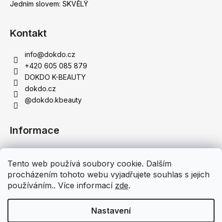
Jedním slovem: SKVĚLÝ
Kontakt
info
@
dokdo.cz
+420 605 085 879
DOKDO K-BEAUTY
dokdo.cz
@dokdo.kbeauty
Informace
Obchodní podmínky
Tento web používá soubory cookie. Dalším
Podmínky ochrany osobních údajů
procházením tohoto webu vyjadřujete souhlas s jejich
Doprava a platba
používáním.. Více informací
zde
.
Moje objednávka
Nastavení
Vytvořil Shoptet