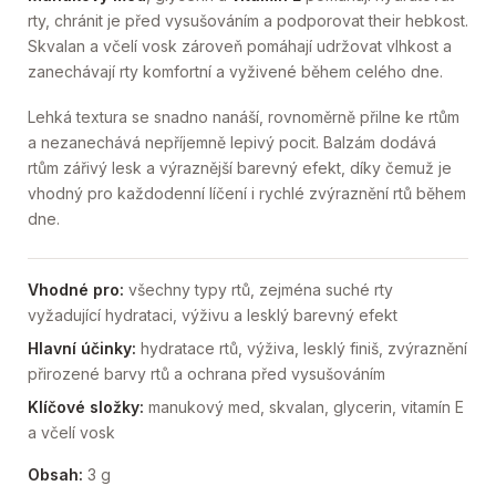
rty, chránit je před vysušováním a podporovat their hebkost.
Skvalan a včelí vosk zároveň pomáhají udržovat vlhkost a
zanechávají rty komfortní a vyživené během celého dne.
Lehká textura se snadno nanáší, rovnoměrně přilne ke rtům
a nezanechává nepříjemně lepivý pocit. Balzám dodává
rtům zářivý lesk a výraznější barevný efekt, díky čemuž je
vhodný pro každodenní líčení i rychlé zvýraznění rtů během
dne.
Vhodné pro:
všechny typy rtů, zejména suché rty
vyžadující hydrataci, výživu a lesklý barevný efekt
Hlavní účinky:
hydratace rtů, výživa, lesklý finiš, zvýraznění
přirozené barvy rtů a ochrana před vysušováním
Klíčové složky:
manukový med, skvalan, glycerin, vitamín E
a včelí vosk
Obsah:
3 g