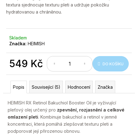
č
textura sjednocuje texturu pleti a udržuje pokožku
u
hydratovanou a chráněnou.
j
e
m
e
Skladem
Značka:
HEIMISH
549 Kč
DO KOŠÍKU
Měrná
cena:
Popis
Související (5)
Hodnocení
Značka
HEIMISH RX Retinol Bakuchiol Booster Oil je vyživující
pleťový olej určený pro
zpevnění, rozjasnění a celkové
omlazení pleti
. Kombinuje bakuchiol a retinol v jemné
koncentraci, která pomáhá zlepšovat texturu pleti a
podporovat její přirozenou obnovu.