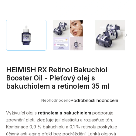
a
j
í
t
?
HEIMISH RX Retinol Bakuchiol
HLEDAT
Booster Oil - Pleťový olej s
bakuchiolem a retinolem 35 ml
D
Neohodnoceno
Podrobnosti hodnocení
o
Průměrné
hodnocení
p
produktu
Vyživující olej s
retinolem a bakuchiolem
podporuje
o
je
zpevnění pleti, zlepšuje její elasticitu a rozjasňuje tón.
0,0
r
z
Kombinace 0,9 % bakuchiolu a 0,1 % retinolu poskytuje
u
5
účinný anti-aging efekt bez podráždění. Lehká olejová
hvězdiček.