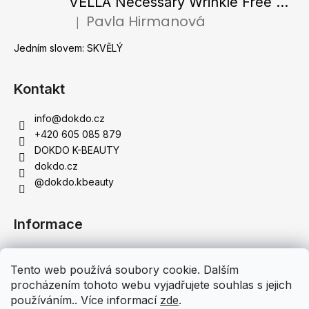
VELLA Necessary Wrinkle Free Ampoule - Protivrásková ampule s kolagenovými vlákny a zlatým práškem 50 ml
Pavla Hirmanová
|
Hodnocení produktu je 5 z 5 hvězdiček.
Jedním slovem: SKVĚLÝ
Kontakt
info
@
dokdo.cz
+420 605 085 879
DOKDO K-BEAUTY
dokdo.cz
@dokdo.kbeauty
Informace
Obchodní podmínky
Tento web používá soubory cookie. Dalším
Podmínky ochrany osobních údajů
procházením tohoto webu vyjadřujete souhlas s jejich
Doprava a platba
používáním.. Více informací
zde
.
Moje objednávka