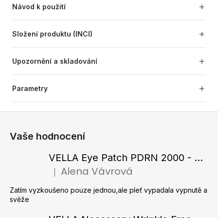
Návod k použití
Složení produktu (INCI)
Upozornění a skladování
Parametry
Z
á
Vaše hodnocení
p
a
VELLA Eye Patch PDRN 2000 - Tající hydrogelové náplasti pod oči s PDRN 72 g / 60 ks
t
Alena Vávrová
|
Hodnocení produktu je 5 z 5 hvězdiček.
í
Zatím vyzkoušeno pouze jednou,ale pleť vypadala vypnutě a
svěže