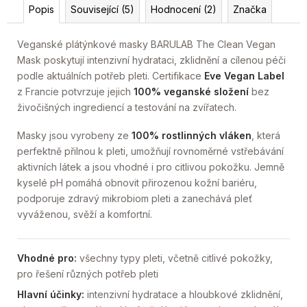
Popis
Související (5)
Hodnocení (2)
Značka
Veganské plátýnkové masky BARULAB The Clean Vegan
Mask poskytují intenzivní hydrataci, zklidnění a cílenou péči
podle aktuálních potřeb pleti. Certifikace
Eve Vegan Label
z Francie potvrzuje jejich
100% veganské složení
bez
živočišných ingrediencí a testování na zvířatech.
Masky jsou vyrobeny ze
100% rostlinných vláken
, která
perfektně přilnou k pleti, umožňují rovnoměrné vstřebávání
aktivních látek a jsou vhodné i pro citlivou pokožku. Jemně
kyselé pH pomáhá obnovit přirozenou kožní bariéru,
podporuje zdravý mikrobiom pleti a zanechává pleť
vyváženou, svěží a komfortní.
Vhodné pro:
všechny typy pleti, včetně citlivé pokožky,
pro řešení různých potřeb pleti
Hlavní účinky:
intenzivní hydratace a hloubkové zklidnění,