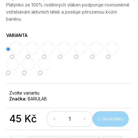
č
Plátýnko ze 100% rostlinných vláken podporuje rovnoměrné
u
vstřebávání aktivních látek a posiluje přirozenou kožní
j
bariéru.
e
m
e
VARIANTA
Zvolte variantu
Značka:
BARULAB
45 Kč
DO KOŠÍKU
Měrná
cena: