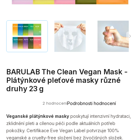
a
j
í
t
?
BARULAB The Clean Vegan Mask -
HLEDAT
Plátýnkové pleťové masky různé
druhy 23 g
D
2 hodnocení
Podrobnosti hodnocení
o
Průměrné
hodnocení
p
produktu
Veganské plátýnkové masky
poskytují intenzivní hydrataci,
o
je
zklidnění pleti a cílenou péči podle aktuálních potřeb
5,0
r
z
pokožky. Certifikace Eve Vegan Label potvrzuje 100%
u
5
veganské a cruelty-free složení bez živočišných složek.
hvězdiček.