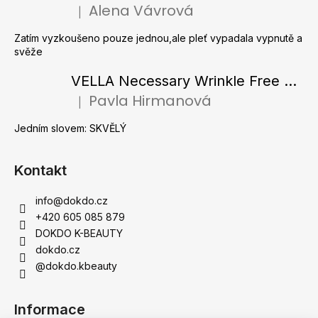
t
Alena Vávrová
|
Hodnocení produktu je 5 z 5 hvězdiček.
í
Zatím vyzkoušeno pouze jednou,ale pleť vypadala vypnutě a
svěže
VELLA Necessary Wrinkle Free Ampoule - Protivrásková ampule s kolagenovými vlákny a zlatým práškem 50 ml
Pavla Hirmanová
|
Hodnocení produktu je 5 z 5 hvězdiček.
Jedním slovem: SKVĚLÝ
Kontakt
info
@
dokdo.cz
+420 605 085 879
DOKDO K-BEAUTY
dokdo.cz
@dokdo.kbeauty
Informace