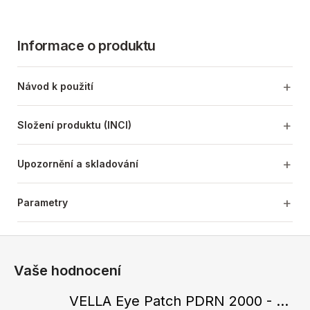
Informace o produktu
Návod k použití
Složení produktu (INCI)
Upozornění a skladování
Parametry
Z
á
Vaše hodnocení
p
a
VELLA Eye Patch PDRN 2000 - Tající hydrogelové náplasti pod oči s PDRN 72 g / 60 ks